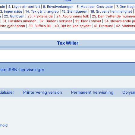
hule
|
4. Lilyth blir bortført
|
5. Revolverkongen
|
6. Mestisen Gros-Jean
|
7. Den trag
13. Ingen nåde
|
14. Tex går til angrep
|
15. Steintigeren
|
16. Gruvens hemmelighet
|
n
|
22. Gullbyen
|
23. Fryktens dal
|
24. Avgrunnens folk
|
25. Den trettende mumien
|
31. Hinsides ørkenen
|
32. Døden i sirkuset
|
33. Blod i støvet
|
34. Illevarslende j
isto gjør opprør
|
39. Buffalo Bill
|
40. Det brukne spydet
|
41. Proteus!
|
42. Mørket
Tex Willer
iske ISBN-henvisninger
ialsider
Printervenlig version
Permanent henvisning
Oplysn
ehold