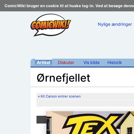
ComicWiki bruger en cookie til at huske log-in. Ved at besøge denn
Nylige ændringer
Artikel
Diskuter
Vis kilde
Historik
Ørnefjellet
Skift til:
navigering
,
søgning
«
Kit Carson entrer scenen