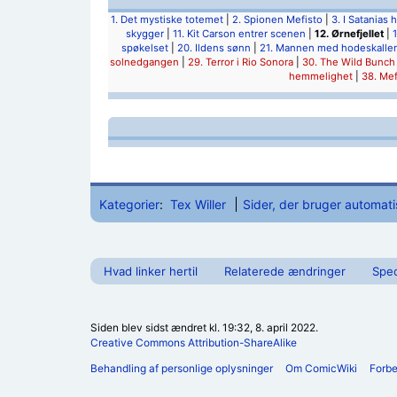
1. Det mystiske totemet
|
2. Spionen Mefisto
|
3. I Satanias 
skygger
|
11. Kit Carson entrer scenen
|
12. Ørnefjellet
|
spøkelset
|
20. Ildens sønn
|
21. Mannen med hodeskalle
solnedgangen
|
29. Terror i Rio Sonora
|
30. The Wild Bunch
hemmelighet
|
38. Mef
Kategorier
:
Tex Willer
Sider, der bruger automat
Hvad linker hertil
Relaterede ændringer
Spec
Siden blev sidst ændret kl. 19:32, 8. april 2022.
Creative Commons Attribution-ShareAlike
Behandling af personlige oplysninger
Om ComicWiki
Forb