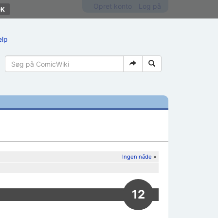
Opret konto
Log på
ælp
Ingen nåde
»
12