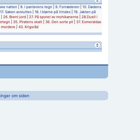
iske natten
|
8. I panterens tegn
|
9. Forræderen
|
10. Dødens
17. Saken avsluttes
|
18. I klørne på Vindex
|
19. Jakten på
|
26. Brent jord
|
27. På sporet av mohikanerne
|
28.Duell i
ærtegn
|
35. Piratens skatt
|
36. Den sorte pil
|
37. Esmeraldas
s mordere
|
43. Krigsråd
inger om siden