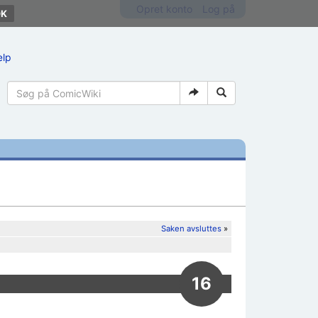
Opret konto
Log på
ælp
Saken avsluttes
»
16