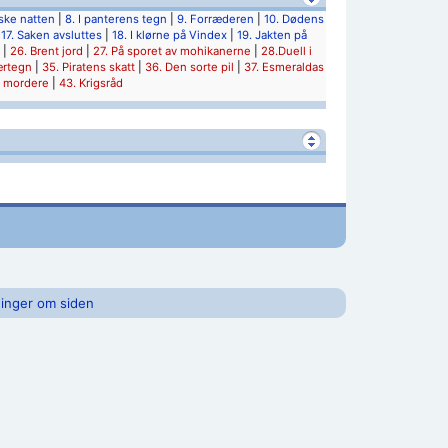
iske natten
|
8. I panterens tegn
|
9. Forræderen
|
10. Dødens
|
17. Saken avsluttes
|
18. I klørne på Vindex
|
19. Jakten på
|
26. Brent jord
|
27. På sporet av mohikanerne
|
28.Duell i
ærtegn
|
35. Piratens skatt
|
36. Den sorte pil
|
37. Esmeraldas
s mordere
|
43. Krigsråd
inger om siden