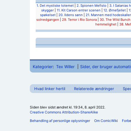
1. Det mystiske totemet
|
2. Spionen Mefisto
|
3. I Satanias 
skygger
|
11. Kit Carson entrer scenen
|
12. Ørnefjellet
|
1
spøkelset
|
20. Ildens sønn
|
21. Mannen med hodeskalle
solnedgangen
|
29. Terror i Rio Sonora
|
30. The Wild Bunch
hemmelighet
|
38. Mef
Kategorier
:
Tex Willer
Sider, der bruger automat
Hvad linker hertil
Relaterede ændringer
Spec
Siden blev sidst ændret kl. 19:34, 8. april 2022.
Creative Commons Attribution-ShareAlike
Behandling af personlige oplysninger
Om ComicWiki
Forb