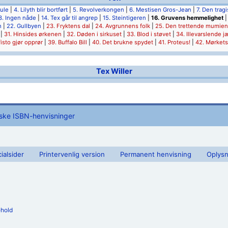
hule
|
4. Lilyth blir bortført
|
5. Revolverkongen
|
6. Mestisen Gros-Jean
|
7. Den trag
3. Ingen nåde
|
14. Tex går til angrep
|
15. Steintigeren
|
16. Gruvens hemmelighet
n
|
22. Gullbyen
|
23. Fryktens dal
|
24. Avgrunnens folk
|
25. Den trettende mumien
|
31. Hinsides ørkenen
|
32. Døden i sirkuset
|
33. Blod i støvet
|
34. Illevarslende j
isto gjør opprør
|
39. Buffalo Bill
|
40. Det brukne spydet
|
41. Proteus!
|
42. Mørket
Tex Willer
iske ISBN-henvisninger
ialsider
Printervenlig version
Permanent henvisning
Oplysn
ehold