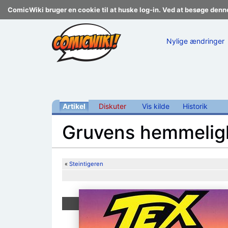
ComicWiki bruger en cookie til at huske log-in. Ved at besøge denn
Nylige ændringer
Artikel
Diskuter
Vis kilde
Historik
Gruvens hemmelig
Skift til:
navigering
,
søgning
«
Steintigeren