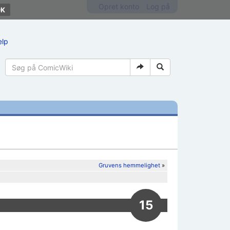
Opret konto
Log på
ælp
Gruvens hemmelighet
»
15