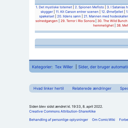
1. Det mystiske totemet
|
2. Spionen Mefisto
|
3. I Satanias 
skygger
|
11. Kit Carson entrer scenen
|
12. Ørnefjellet
|
1
spøkelset
|
20. Ildens sønn
|
21. Mannen med hodeskalle
solnedgangen
|
29. Terror i Rio Sonora
|
30. The Wild Bunch
hemmelighet
|
38. Mef
Kategorier
:
Tex Willer
Sider, der bruger automat
Hvad linker hertil
Relaterede ændringer
Spec
Siden blev sidst ændret kl. 19:33, 8. april 2022.
Creative Commons Attribution-ShareAlike
Behandling af personlige oplysninger
Om ComicWiki
Forb