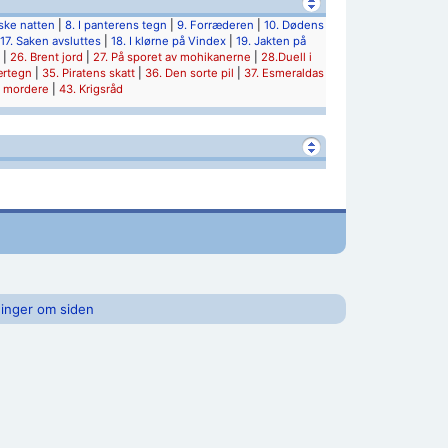
iske natten
|
8. I panterens tegn
|
9. Forræderen
|
10. Dødens
17. Saken avsluttes
|
18. I klørne på Vindex
|
19. Jakten på
|
26. Brent jord
|
27. På sporet av mohikanerne
|
28.Duell i
ærtegn
|
35. Piratens skatt
|
36. Den sorte pil
|
37. Esmeraldas
s mordere
|
43. Krigsråd
inger om siden