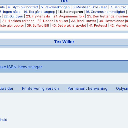
Tex
hule
|
4. Lilyth blir bortført
|
5. Revolverkongen
|
6. Mestisen Gros-Jean
|
7. Den trag
3. Ingen nåde
|
14. Tex går til angrep
|
15. Steintigeren
|
16. Gruvens hemmelighet
|
n
|
22. Gullbyen
|
23. Fryktens dal
|
24. Avgrunnens folk
|
25. Den trettende mumien
|
31. Hinsides ørkenen
|
32. Døden i sirkuset
|
33. Blod i støvet
|
34. Illevarslende j
isto gjør opprør
|
39. Buffalo Bill
|
40. Det brukne spydet
|
41. Proteus!
|
42. Mørket
Tex Willer
iske ISBN-henvisninger
ialsider
Printervenlig version
Permanent henvisning
Oplysn
ehold