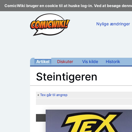
ComicWiki bruger en cookie til at huske log-in. Ved at besøge denn
Nylige ændringer
Artikel
Diskuter
Vis kilde
Historik
Steintigeren
Skift til:
navigering
,
søgning
«
Tex går til angrep