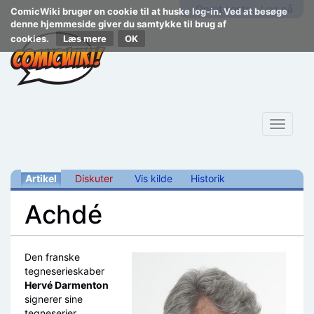
Opret konto
Log på
ComicWiki bruger en cookie til at huske log-in. Ved at besøge
denne hjemmeside giver du samtykke til brug af
cookies.
Læs mere
Toggle
navigat
Artikel
Diskuter
Vis kilde
Historik
Achdé
Skift til:
navigering
,
søgning
Den franske
tegneserieskaber
Hervé Darmenton
signerer sine
tegneserier