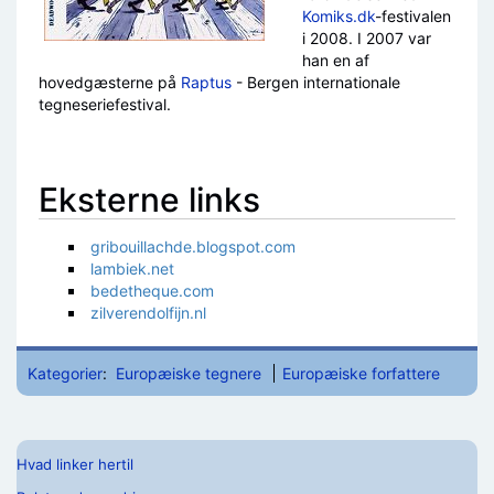
Komiks.dk
-festivalen
i 2008. I 2007 var
han en af
hovedgæsterne på
Raptus
- Bergen internationale
tegneseriefestival.
Eksterne links
gribouillachde.blogspot.com
lambiek.net
bedetheque.com
zilverendolfijn.nl
Kategorier
:
Europæiske tegnere
Europæiske forfattere
Hvad linker hertil