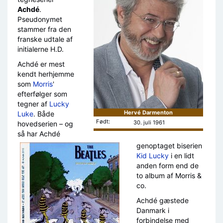
Achdé
.
Pseudonymet
stammer fra den
franske udtale af
initialerne H.D.
Achdé er mest
kendt herhjemme
som
Morris
'
efterfølger som
tegner af
Lucky
Hervé Darmenton
Luke
. Både
Født:
30. juli 1961
hovedserien – og
så har Achdé
genoptaget biserien
Kid Lucky
i en lidt
anden form end de
to album af Morris &
co.
Achdé gæstede
Danmark i
forbindelse med