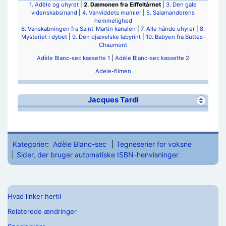
1. Adèle og uhyret
|
2. Dæmonen fra Eiffeltårnet
|
3. Den gale
videnskabsmand
|
4. Vanviddets mumier
|
5. Salamanderens
hemmelighed
6. Vanskabningen fra Saint-Martin kanalen
|
7. Alle hånde uhyrer
|
8.
Mysteriet i dybet
|
9. Den djævelske labyrint
|
10. Babyen fra Buttes-
Chaumont
Adèle Blanc-sec kassette 1
|
Adèle Blanc-sec kassette 2
Adele-filmen
Jacques Tardi
Kategorier
:
Adèle Blanc-sec
Tegneserier for voksne
Sider, der bruger automatiske ISBN-henvisninger
Hvad linker hertil
Relaterede ændringer