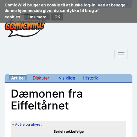
Opret konto
Log på
ComicWiki bruger en cookie til at huske log-in. Ved at besøge
denne hjemmeside giver du samtykke til brug af
cookies.
Læs mere
Toggle
navigat
Artikel
Diskuter
Vis kilde
Historik
Dæmonen fra
Eiffeltårnet
Skift til:
navigering
,
søgning
«
Adèle og uhyret
Seriel rækkefølge