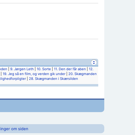
nden
|
9. Jørgen Leth
|
10. Sorte
|
11. Den der får aben
|
12.
|
19. Jeg så en film, og verden gik under
|
20. Skægmanden
lighedforpligter
|
28. Skægmanden i Skærsilden
inger om siden