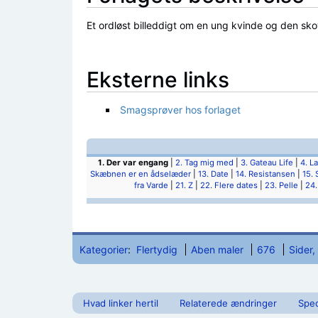
Et ordløst billeddigt om en ung kvinde og den sko
Eksterne links
Smagsprøver hos forlaget
1. Der var engang
|
2. Tag mig med
|
3. Gateau Life
|
4. L
Skæbnen er en ådselæder
|
13. Date
|
14. Resistansen
|
15.
fra Varde
|
21. Z
|
22. Flere dates
|
23. Pelle
|
24.
Kategorier
:
Flertydig
Aben maler
676
Sider,
Hvad linker hertil
Relaterede ændringer
Spec