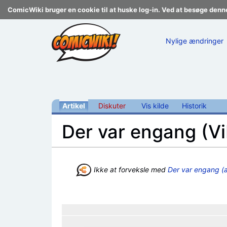
ComicWiki bruger en cookie til at huske log-in. Ved at besøge denn
Nylige ændringer
Artikel
Diskuter
Vis kilde
Historik
Der var engang (Vi
Skift til:
navigering
,
søgning
Ikke at forveksle med
Der var engang (