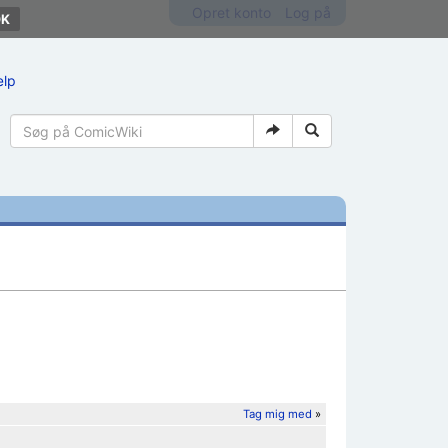
Opret konto
Log på
ælp
Tag mig med
»