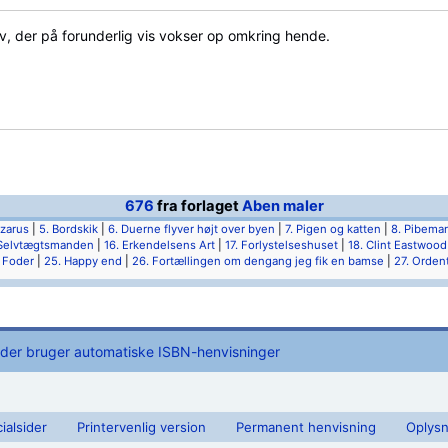
v, der på forunderlig vis vokser op omkring hende.
676
fra forlaget
Aben maler
azarus
|
5. Bordskik
|
6. Duerne flyver højt over byen
|
7. Pigen og katten
|
8. Pibema
 Selvtægtsmanden
|
16. Erkendelsens Art
|
17. Forlystelseshuset
|
18. Clint Eastwood
 Foder
|
25. Happy end
|
26. Fortællingen om dengang jeg fik en bamse
|
27. Ordent
 der bruger automatiske ISBN-henvisninger
ialsider
Printervenlig version
Permanent henvisning
Oplysn