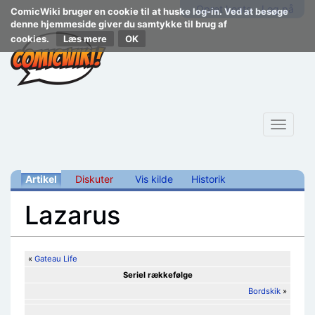
Opret konto
Log på
ComicWiki bruger en cookie til at huske log-in. Ved at besøge
denne hjemmeside giver du samtykke til brug af
cookies.
Læs mere
Toggle
navigat
Artikel
Diskuter
Vis kilde
Historik
Lazarus
Skift til:
navigering
,
søgning
«
Gateau Life
Seriel rækkefølge
Bordskik
»