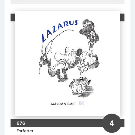
4
676
Forfatter: