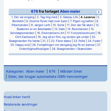
676
fra forlaget
Aben maler
1. Der var engang
|
2. Tag mig med
|
3. Gateau Life
|
4. Lazarus
|
5.
Bordskik
|
6. Duerne flyver højt over byen
|
7. Pigen og katten
|
8.
Pibemanden
|
9. Jørgen Leth
|
10. Sorte
|
11. Den der får aben
|
12.
Skæbnen er en ådselæder
|
13. Date
|
14. Resistansen
|
15.
Selvtægtsmanden
|
16. Erkendelsens Art
|
17. Forlystelseshuset
|
18.
Clint Eastwood
|
19. Jeg så en film, og verden gik under
|
20.
Skægmanden fra Varde
|
21. Z
|
22. Flere dates
|
23. Pelle
|
24. Foder
|
25. Happy end
|
26. Fortællingen om dengang jeg fik en bamse
|
27.
Ordentlighedforpligter
|
28. Skægmanden i Skærsilden
Kategorier
:
Aben maler
676
Mårdøn Smet
Sider, der bruger automatiske ISBN-henvisninger
Hvad linker hertil
Relaterede ændringer