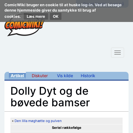
Opret konto
Log på
ComicWiki bruger en cookie til at huske log-in. Ved at besøge
denne hjemmeside giver du samtykke til brug af
cookies.
Læs mere
Toggle
navigat
Artikel
Diskuter
Vis kilde
Historik
Dolly Dyt og de
bøvede bamser
Skift til:
navigering
,
søgning
«
Den lilla møghætte og pulven
Seriel rækkefølge