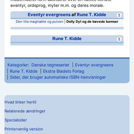
eventyr, ordsprog, myter m.m. og deres morale.
Eventyr evergreens
af
Rune T. Kidde
Den lilla møghætte og pulven
|
Dolly Dyt og de bøvede bamser
Rune T. Kidde
Kategorier
:
Danske tegneserier
Eventyr evergreens
Rune T. Kidde
Ekstra Bladets Forlag
Sider, der bruger automatiske ISBN-henvisninger
Hvad linker hertil
Relaterede ændringer
Specialsider
Printervenlig version