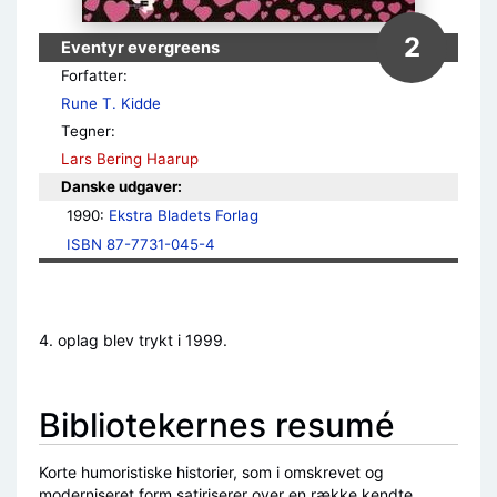
2
Eventyr evergreens
Forfatter:
Rune T. Kidde
Tegner:
Lars Bering Haarup
Danske udgaver:
1990: 
Ekstra Bladets Forlag
ISBN 87-7731-045-4
4. oplag blev trykt i 1999.
Bibliotekernes resumé
Korte humoristiske historier, som i omskrevet og
moderniseret form satiriserer over en række kendte