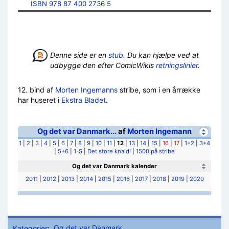
ISBN 978 87 400 2736 5
Denne side er en
stub
. Du kan hjælpe ved at
udbygge den efter ComicWikis
retningslinier
.
12. bind af
Morten Ingemanns
stribe, som i en årrække
har huseret i
Ekstra Bladet
.
Og det var Danmark...
af
Morten Ingemann
1
|
2
|
3
|
4
|
5
|
6
|
7
|
8
|
9
|
10
|
11
|
12
|
13
|
14
|
15
|
16
|
17
|
1+2
|
3+4
|
5+6
|
1-5
|
Det store knald!
|
1500 på stribe
Og det var Danmark kalender
2011
|
2012
|
2013
|
2014
|
2015
|
2016
|
2017
|
2018
|
2019
|
2020
Kategorier
:
Og det var Danmark...