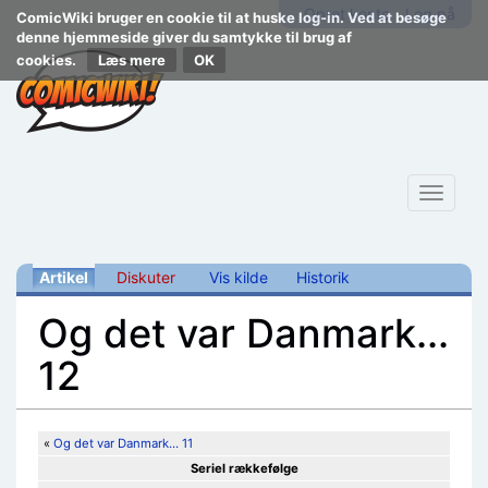
Opret konto
Log på
ComicWiki bruger en cookie til at huske log-in. Ved at besøge
denne hjemmeside giver du samtykke til brug af
cookies.
Læs mere
Toggle
navigat
Artikel
Diskuter
Vis kilde
Historik
Og det var Danmark...
12
Skift til:
navigering
,
søgning
«
Og det var Danmark... 11
Seriel rækkefølge