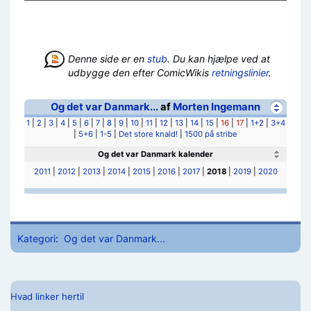
Denne side er en
stub
. Du kan hjælpe ved at
udbygge den efter ComicWikis
retningslinier
.
Og det var Danmark...
af
Morten Ingemann
1
|
2
|
3
|
4
|
5
|
6
|
7
|
8
|
9
|
10
|
11
|
12
|
13
|
14
|
15
|
16
|
17
|
1+2
|
3+4
|
5+6
|
1-5
|
Det store knald!
|
1500 på stribe
Og det var Danmark kalender
2011
|
2012
|
2013
|
2014
|
2015
|
2016
|
2017
|
2018
|
2019
|
2020
Kategori
:
Og det var Danmark...
Hvad linker hertil