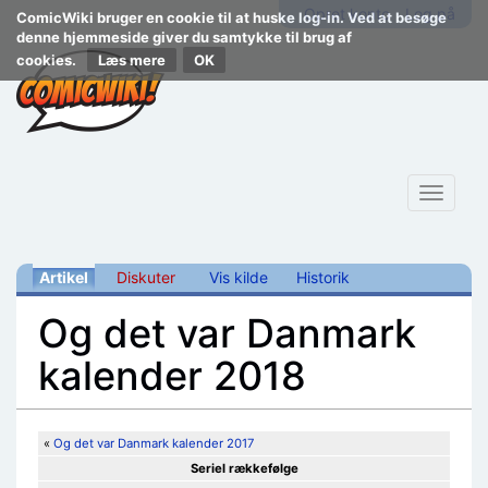
Opret konto
Log på
ComicWiki bruger en cookie til at huske log-in. Ved at besøge
denne hjemmeside giver du samtykke til brug af
cookies.
Læs mere
Toggle
navigat
Artikel
Diskuter
Vis kilde
Historik
Og det var Danmark
kalender 2018
Skift til:
navigering
,
søgning
«
Og det var Danmark kalender 2017
Seriel rækkefølge