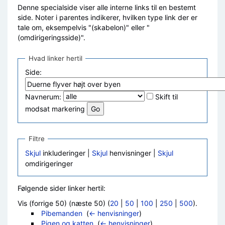
Denne specialside viser alle interne links til en bestemt
side. Noter i parentes indikerer, hvilken type link der er
tale om, eksempelvis "(skabelon)" eller "
(omdirigeringsside)".
Hvad linker hertil
Side:
Navnerum:
Skift til
modsat markering
Filtre
Skjul
inkluderinger |
Skjul
henvisninger |
Skjul
omdirigeringer
Følgende sider linker hertil:
Vis (forrige 50) (næste 50) (
20
|
50
|
100
|
250
|
500
).
Pibemanden
‎
(
← henvisninger
)
Pigen og katten
‎
(
← henvisninger
)