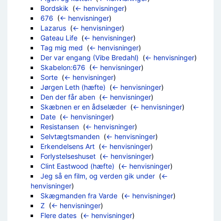
Bordskik
‎
(
← henvisninger
)
676
‎
(
← henvisninger
)
Lazarus
‎
(
← henvisninger
)
Gateau Life
‎
(
← henvisninger
)
Tag mig med
‎
(
← henvisninger
)
Der var engang (Vibe Bredahl)
‎
(
← henvisninger
)
Skabelon:676
‎
(
← henvisninger
)
Sorte
‎
(
← henvisninger
)
Jørgen Leth (hæfte)
‎
(
← henvisninger
)
Den der får aben
‎
(
← henvisninger
)
Skæbnen er en ådselæder
‎
(
← henvisninger
)
Date
‎
(
← henvisninger
)
Resistansen
‎
(
← henvisninger
)
Selvtægtsmanden
‎
(
← henvisninger
)
Erkendelsens Art
‎
(
← henvisninger
)
Forlystelseshuset
‎
(
← henvisninger
)
Clint Eastwood (hæfte)
‎
(
← henvisninger
)
Jeg så en film, og verden gik under
‎
(
←
henvisninger
)
Skægmanden fra Varde
‎
(
← henvisninger
)
Z
‎
(
← henvisninger
)
Flere dates
‎
(
← henvisninger
)