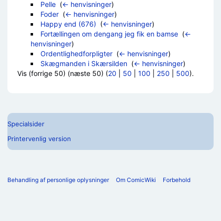
Pelle
‎
(
← henvisninger
)
Foder
‎
(
← henvisninger
)
Happy end (676)
‎
(
← henvisninger
)
Fortællingen om dengang jeg fik en bamse
‎
(
←
henvisninger
)
Ordentlighedforpligter
‎
(
← henvisninger
)
Skægmanden i Skærsilden
‎
(
← henvisninger
)
Vis (forrige 50) (næste 50) (
20
|
50
|
100
|
250
|
500
).
Specialsider
Printervenlig version
Behandling af personlige oplysninger
Om ComicWiki
Forbehold