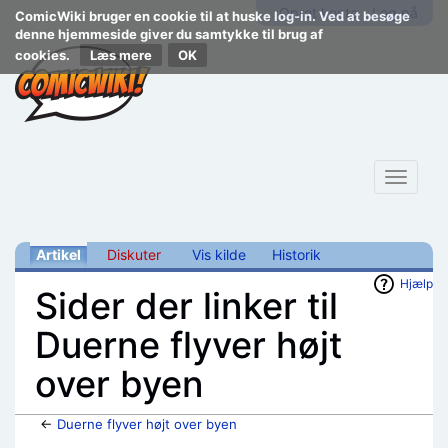
Opret konto
Log på
ComicWiki bruger en cookie til at huske log-in. Ved at besøge
denne hjemmeside giver du samtykke til brug af
cookies.
Læs mere
Toggle
navigat
Artikel
Diskuter
Vis kilde
Historik
Hjælp
Sider der linker til
Duerne flyver højt
over byen
←
Duerne flyver højt over byen
Skift til:
navigering
,
søgning