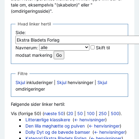
tale om, eksempelvis "(skabelon)" eller "
(omdirigeringsside)".
Hvad linker hertil
Side:
Navnerum:
Skift til
modsat markering
Filtre
Skjul
inkluderinger |
Skjul
henvisninger |
Skjul
omdirigeringer
Følgende sider linker hertil:
Vis (forrige 50) (
næste 50
) (
20
|
50
|
100
|
250
|
500
).
Litterærlige klassikere
‎
(
← henvisninger
)
Den lilla møghætte og pulven
‎
(
← henvisninger
)
Dolly Dyt og de bøvede bamser
‎
(
← henvisninger
)
Kategori:Ekstra Bladets Forlag
‎
(
← henvisninger
)