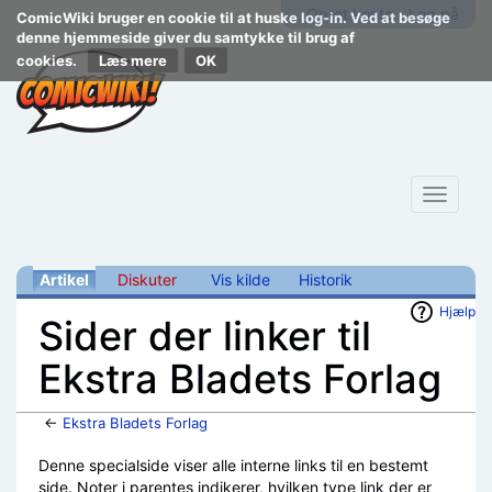
Opret konto
Log på
ComicWiki bruger en cookie til at huske log-in. Ved at besøge
denne hjemmeside giver du samtykke til brug af
cookies.
Læs mere
Toggle
navigat
Artikel
Diskuter
Vis kilde
Historik
Hjælp
Sider der linker til
Ekstra Bladets Forlag
←
Ekstra Bladets Forlag
Skift til:
navigering
,
søgning
Denne specialside viser alle interne links til en bestemt
side. Noter i parentes indikerer, hvilken type link der er