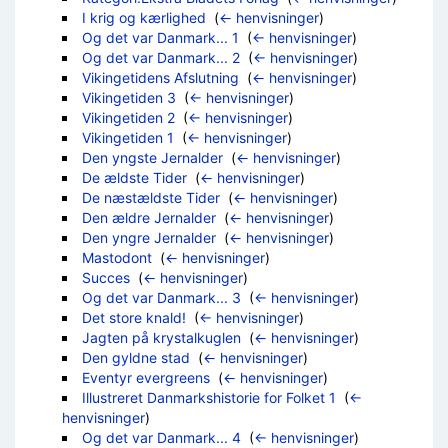
I krig og kærlighed
‎
(
← henvisninger
)
Og det var Danmark... 1
‎
(
← henvisninger
)
Og det var Danmark... 2
‎
(
← henvisninger
)
Vikingetidens Afslutning
‎
(
← henvisninger
)
Vikingetiden 3
‎
(
← henvisninger
)
Vikingetiden 2
‎
(
← henvisninger
)
Vikingetiden 1
‎
(
← henvisninger
)
Den yngste Jernalder
‎
(
← henvisninger
)
De ældste Tider
‎
(
← henvisninger
)
De næstældste Tider
‎
(
← henvisninger
)
Den ældre Jernalder
‎
(
← henvisninger
)
Den yngre Jernalder
‎
(
← henvisninger
)
Mastodont
‎
(
← henvisninger
)
Succes
‎
(
← henvisninger
)
Og det var Danmark... 3
‎
(
← henvisninger
)
Det store knald!
‎
(
← henvisninger
)
Jagten på krystalkuglen
‎
(
← henvisninger
)
Den gyldne stad
‎
(
← henvisninger
)
Eventyr evergreens
‎
(
← henvisninger
)
Illustreret Danmarkshistorie for Folket 1
‎
(
←
henvisninger
)
Og det var Danmark... 4
‎
(
← henvisninger
)