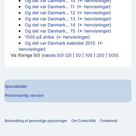
Og det var Danmark... 10
‎
(
← henvisninger
)
Og det var Danmark... 11
‎
(
← henvisninger
)
Og det var Danmark... 12
‎
(
← henvisninger
)
Og det var Danmark... 13
‎
(
← henvisninger
)
Og det var Danmark... 14
‎
(
← henvisninger
)
Og det var Danmark... 15
‎
(
← henvisninger
)
1500 på stribe
‎
(
← henvisninger
)
Og det var Danmark kalender 2015
‎
(
←
henvisninger
)
Vis (forrige 50) (
næste 50
) (
20
|
50
|
100
|
250
|
500
).
Specialsider
Printervenlig version
Behandling af personlige oplysninger
Om ComicWiki
Forbehold