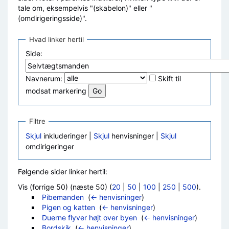
tale om, eksempelvis "(skabelon)" eller "
(omdirigeringsside)".
Hvad linker hertil
Side:
Navnerum:
Skift til
modsat markering
Filtre
Skjul
inkluderinger |
Skjul
henvisninger |
Skjul
omdirigeringer
Følgende sider linker hertil:
Vis (forrige 50) (næste 50) (
20
|
50
|
100
|
250
|
500
).
Pibemanden
‎
(
← henvisninger
)
Pigen og katten
‎
(
← henvisninger
)
Duerne flyver højt over byen
‎
(
← henvisninger
)
Bordskik
‎
(
← henvisninger
)