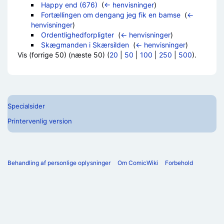
Happy end (676)
‎
(
← henvisninger
)
Fortællingen om dengang jeg fik en bamse
‎
(
←
henvisninger
)
Ordentlighedforpligter
‎
(
← henvisninger
)
Skægmanden i Skærsilden
‎
(
← henvisninger
)
Vis (forrige 50) (næste 50) (
20
|
50
|
100
|
250
|
500
).
Specialsider
Printervenlig version
Behandling af personlige oplysninger
Om ComicWiki
Forbehold