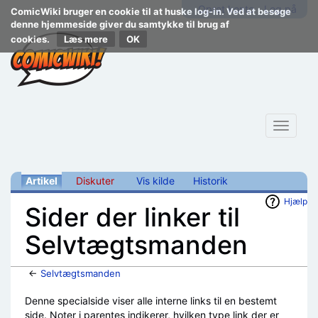
Opret konto
Log på
ComicWiki bruger en cookie til at huske log-in. Ved at besøge
denne hjemmeside giver du samtykke til brug af
cookies.
Læs mere
Toggle
navigat
Artikel
Diskuter
Vis kilde
Historik
Hjælp
Sider der linker til
Selvtægtsmanden
←
Selvtægtsmanden
Skift til:
navigering
,
søgning
Denne specialside viser alle interne links til en bestemt
side. Noter i parentes indikerer, hvilken type link der er