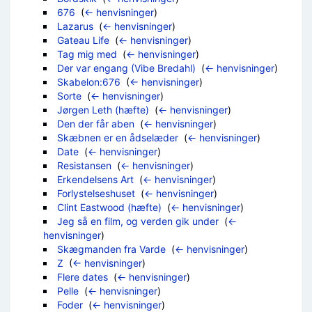
676
‎
(
← henvisninger
)
Lazarus
‎
(
← henvisninger
)
Gateau Life
‎
(
← henvisninger
)
Tag mig med
‎
(
← henvisninger
)
Der var engang (Vibe Bredahl)
‎
(
← henvisninger
)
Skabelon:676
‎
(
← henvisninger
)
Sorte
‎
(
← henvisninger
)
Jørgen Leth (hæfte)
‎
(
← henvisninger
)
Den der får aben
‎
(
← henvisninger
)
Skæbnen er en ådselæder
‎
(
← henvisninger
)
Date
‎
(
← henvisninger
)
Resistansen
‎
(
← henvisninger
)
Erkendelsens Art
‎
(
← henvisninger
)
Forlystelseshuset
‎
(
← henvisninger
)
Clint Eastwood (hæfte)
‎
(
← henvisninger
)
Jeg så en film, og verden gik under
‎
(
←
henvisninger
)
Skægmanden fra Varde
‎
(
← henvisninger
)
Z
‎
(
← henvisninger
)
Flere dates
‎
(
← henvisninger
)
Pelle
‎
(
← henvisninger
)
Foder
‎
(
← henvisninger
)