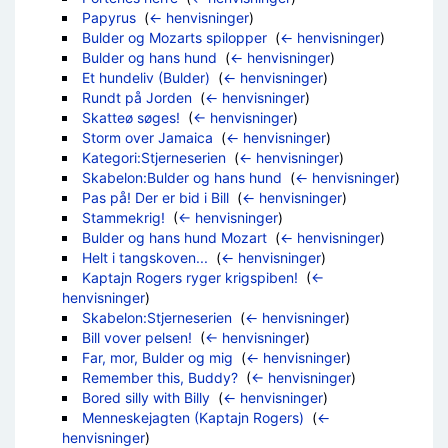
Papyrus
‎
(
← henvisninger
)
Bulder og Mozarts spilopper
‎
(
← henvisninger
)
Bulder og hans hund
‎
(
← henvisninger
)
Et hundeliv (Bulder)
‎
(
← henvisninger
)
Rundt på Jorden
‎
(
← henvisninger
)
Skatteø søges!
‎
(
← henvisninger
)
Storm over Jamaica
‎
(
← henvisninger
)
Kategori:Stjerneserien
‎
(
← henvisninger
)
Skabelon:Bulder og hans hund
‎
(
← henvisninger
)
Pas på! Der er bid i Bill
‎
(
← henvisninger
)
Stammekrig!
‎
(
← henvisninger
)
Bulder og hans hund Mozart
‎
(
← henvisninger
)
Helt i tangskoven...
‎
(
← henvisninger
)
Kaptajn Rogers ryger krigspiben!
‎
(
←
henvisninger
)
Skabelon:Stjerneserien
‎
(
← henvisninger
)
Bill vover pelsen!
‎
(
← henvisninger
)
Far, mor, Bulder og mig
‎
(
← henvisninger
)
Remember this, Buddy?
‎
(
← henvisninger
)
Bored silly with Billy
‎
(
← henvisninger
)
Menneskejagten (Kaptajn Rogers)
‎
(
←
henvisninger
)