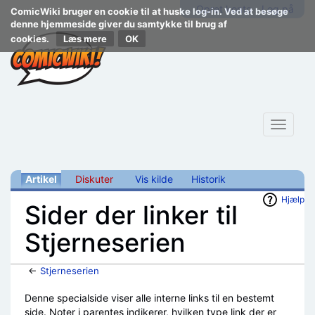
Opret konto
Log på
ComicWiki bruger en cookie til at huske log-in. Ved at besøge
denne hjemmeside giver du samtykke til brug af
cookies.
Læs mere
Toggle
navigat
Artikel
Diskuter
Vis kilde
Historik
Hjælp
Sider der linker til
Stjerneserien
←
Stjerneserien
Skift til:
navigering
,
søgning
Denne specialside viser alle interne links til en bestemt
side. Noter i parentes indikerer, hvilken type link der er