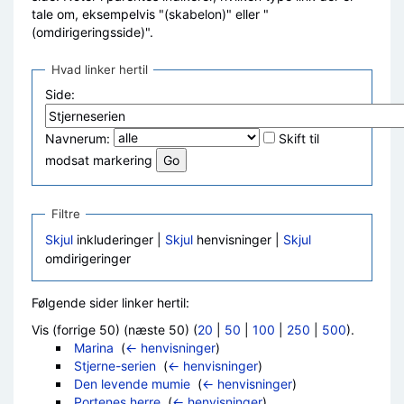
tale om, eksempelvis "(skabelon)" eller "
(omdirigeringsside)".
Hvad linker hertil
Side:
Navnerum:
Skift til
modsat markering
Filtre
Skjul
inkluderinger |
Skjul
henvisninger |
Skjul
omdirigeringer
Følgende sider linker hertil:
Vis (forrige 50) (næste 50) (
20
|
50
|
100
|
250
|
500
).
Marina
‎
(
← henvisninger
)
Stjerne-serien
‎
(
← henvisninger
)
Den levende mumie
‎
(
← henvisninger
)
Portenes herre
‎
(
← henvisninger
)