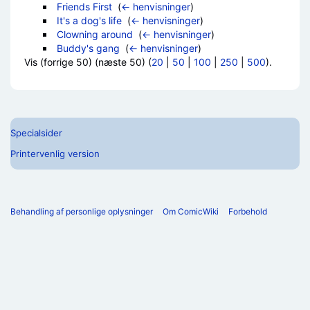
Friends First
‎
(
← henvisninger
)
It's a dog's life
‎
(
← henvisninger
)
Clowning around
‎
(
← henvisninger
)
Buddy's gang
‎
(
← henvisninger
)
Vis (forrige 50) (næste 50) (
20
|
50
|
100
|
250
|
500
).
Specialsider
Printervenlig version
Behandling af personlige oplysninger
Om ComicWiki
Forbehold