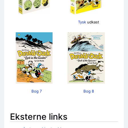
Tysk
udkast
Bog 7
Bog 8
Eksterne links