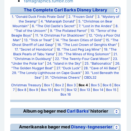
fantagraphics.tumblr.com
The Complete Carl Barks Disney Library
1. "Donald Duck Finds Pirate Gold"
|
2. "Frozen Gold"
|
3. "Mystery of
the Swamp"
|
4. "Maharajah Donald"
|
5. "Christmas on Bear
Mountain"
|
6. "The Old Castle's Secret"
|
7. "Lost in the Andes"
|
8.
"Trail of the Unicorn"
|
9. "The Pixilated Parrot"
|
10. "Terror of the
Beagle Boys"
|
11. "A Christmas For Shacktown"
|
12. "Only a Poor Old
Man"
|
13. "Trick or Treat"
|
14. "The Seven Cities of Gold"
|
15. "The
Ghost Sheriff of Last Gasp"
|
16. "The Lost Crown of Genghis Khan"
|
17. "Secret of Hondorica"
|
18. "The Lost Peg Leg Mine"
|
19. "The
Black Pearls of Tabu Yama"
|
20. "The Mines of King Solomon"
|
21.
"Christmas in Duckburg"
|
22. "The Twenty-Four Carat Moon"
|
23.
"Under the Polar Ice"
|
24. "Island in the Sky"
|
25. "Balloonatics"
|
26.
"The Golden Nugget Boat"
|
27. "Duck Luck"
|
28. "Cave of Ali Baba"
|
29. "The Lonely Lighthouse on Cape Quack"
|
30. "Lost Beneath the
Sea"
|
31. "Christmas Cheers"
|
CBDL32
Christmas Treasury
|
Box 1
|
Box 2
|
Box 3
|
Box 4
|
Box 5
|
Box 6
|
Box
7
|
Box 8
|
Box 9
|
Box 10
|
Box 11
|
Box 12
|
Box 13
|
Box 14
|
Box 15
|
Box 16
Album og bøger med
Carl Barks
' historier
Amerikanske bøger med
Disney-tegneserier