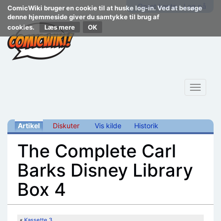
Opret konto
Log på
ComicWiki bruger en cookie til at huske log-in. Ved at besøge
denne hjemmeside giver du samtykke til brug af
cookies.
Læs mere
Toggle
navigat
Artikel
Diskuter
Vis kilde
Historik
The Complete Carl
Barks Disney Library
Box 4
Skift til:
navigering
,
søgning
«
Kassette 3