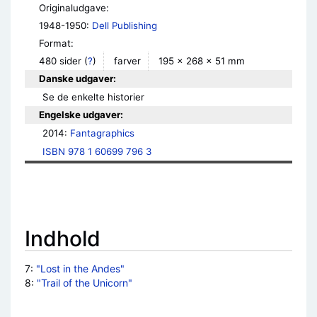
Originaludgave:
1948-1950:
Dell Publishing
Format:
480 sider
(
?
)
farver
195 × 268 × 51 mm
Danske udgaver:
Se de enkelte historier
Engelske udgaver:
2014: 
Fantagraphics
ISBN 978 1 60699 796 3
Indhold
7:
"Lost in the Andes"
8:
"Trail of the Unicorn"