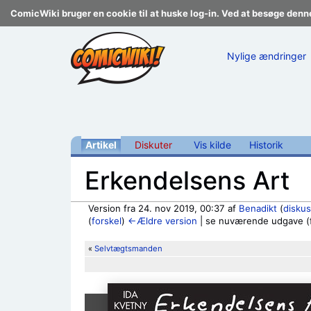
ComicWiki bruger en cookie til at huske log-in. Ved at besøge denn
Nylige ændringer
Artikel
Diskuter
Vis kilde
Historik
Erkendelsens Art
Version fra 24. nov 2019, 00:37 af
Benadikt
(
diskus
(
forskel
)
←Ældre version
| se nuværende udgave (fo
Skift til:
navigering
,
søgning
«
Selvtægtsmanden