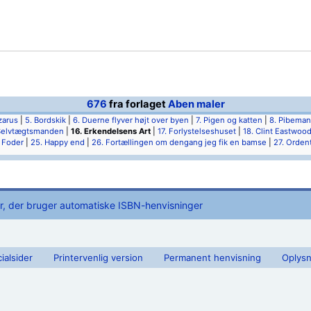
676
fra forlaget
Aben maler
zarus
|
5. Bordskik
|
6. Duerne flyver højt over byen
|
7. Pigen og katten
|
8. Pibema
 Selvtægtsmanden
|
16. Erkendelsens Art
|
17. Forlystelseshuset
|
18. Clint Eastwoo
 Foder
|
25. Happy end
|
26. Fortællingen om dengang jeg fik en bamse
|
27. Ordent
r, der bruger automatiske ISBN-henvisninger
ialsider
Printervenlig version
Permanent henvisning
Oplysn