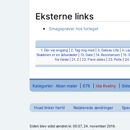
Eksterne links
Smagsprøver hos forlaget
1. Der var engang
|
2. Tag mig med
|
3. Gateau Life
|
4. La
Skæbnen er en ådselæder
|
13. Date
|
14. Resistansen
|
15.
fra Varde
|
21. Z
|
22. Flere dates
|
23. Pelle
|
24.
Kategorier
:
Aben maler
676
Ida Kvetny
Side
Hvad linker hertil
Relaterede ændringer
Spec
Siden blev sidst ændret kl. 00:37, 24. november 2019.