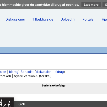
e hjemmeside giver du samtykke til brug af cookies.
Læs mere
Diskussioner
Tilfældig side
Upload fil
Portaler
Hj
sion
|
bidrag
)
Benadikt
(
diskussion
|
bidrag
)
rskel) | Nyere version→ (forskel)
Seriel rækkefølge
676