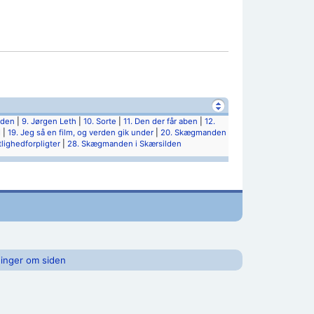
nden
|
9. Jørgen Leth
|
10. Sorte
|
11. Den der får aben
|
12.
d
|
19. Jeg så en film, og verden gik under
|
20. Skægmanden
lighedforpligter
|
28. Skægmanden i Skærsilden
inger om siden