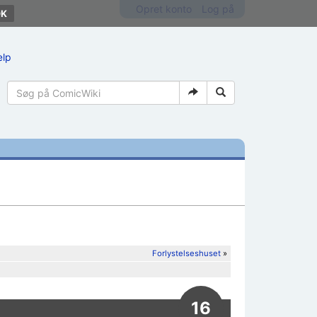
Opret konto
Log på
ælp
Forlystelseshuset
»
16