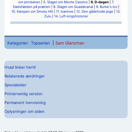
om jernbanen
|
5. Slaget om Monte Cassino
|
6. D-dagen
|
7.
Dødsfælden på prærien
|
8. Slaget om Guadalcanal
|
9. Burke's lov
|
10. Kampen om Smoky Hill
|
11. Ivanhoe
|
12. Den gådefulde pige
|
13.
Zulu
|
14. Luft-krigshistorier
Kategorier
:
Topserien
Sam Glanzman
Hvad linker hertil
Relaterede ændringer
Specialsider
Printervenlig version
Permanent henvisning
Oplysninger om siden