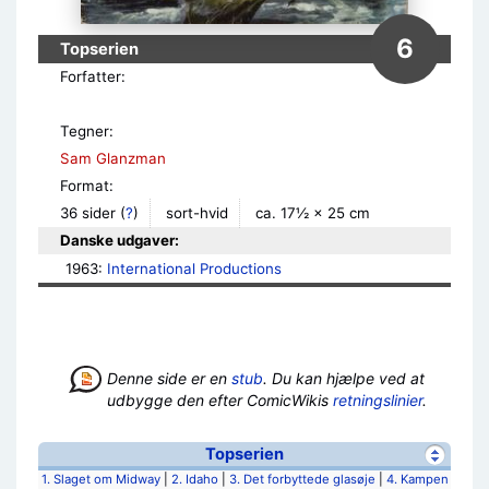
6
Topserien
Forfatter:
Tegner:
Sam Glanzman
Format:
36 sider
(
?
)
sort-hvid
ca. 17½ × 25 cm
Danske udgaver:
1963: 
International Productions
Denne side er en
stub
. Du kan hjælpe ved at
udbygge den efter ComicWikis
retningslinier
.
Topserien
1. Slaget om Midway
|
2. Idaho
|
3. Det forbyttede glasøje
|
4. Kampen