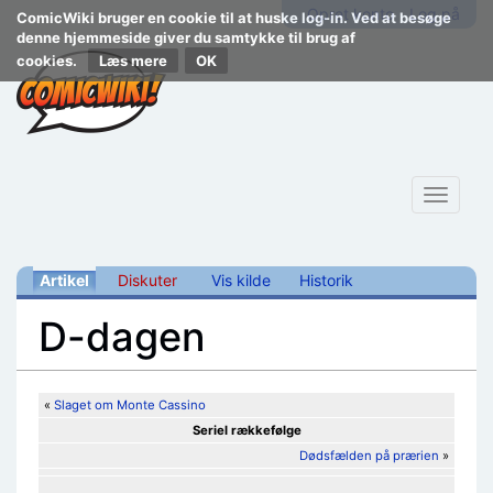
Opret konto
Log på
ComicWiki bruger en cookie til at huske log-in. Ved at besøge
denne hjemmeside giver du samtykke til brug af
cookies.
Læs mere
Toggle
navigat
Artikel
Diskuter
Vis kilde
Historik
D-dagen
Skift til:
navigering
,
søgning
«
Slaget om Monte Cassino
Seriel rækkefølge
Dødsfælden på prærien
»