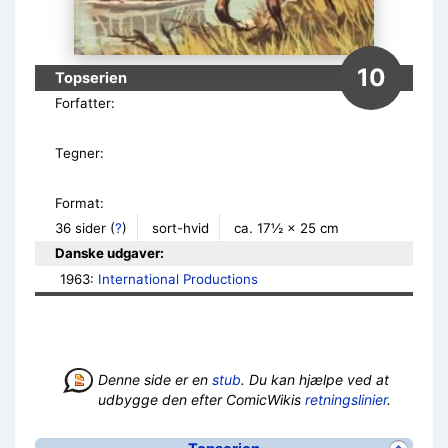
10
Topserien
Forfatter:
Tegner:
Format:
36 sider
(
?
)
sort-hvid
ca. 17½ × 25 cm
Danske udgaver:
1963: 
International Productions
Denne side er en
stub
. Du kan hjælpe ved at
udbygge den efter ComicWikis
retningslinier
.