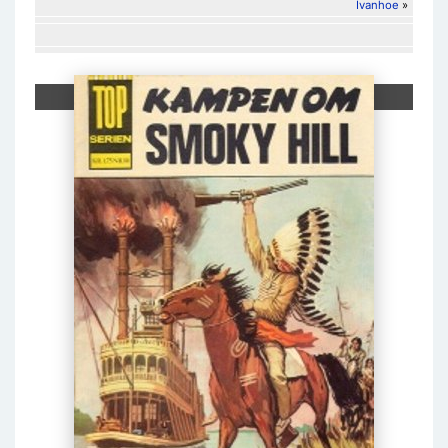
Ivanhoe
»