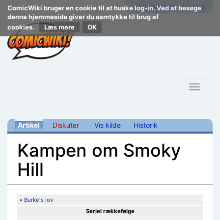
Opret konto
Log på
ComicWiki bruger en cookie til at huske log-in. Ved at besøge
denne hjemmeside giver du samtykke til brug af
cookies.
Læs mere
Toggle
navigat
Artikel
Diskuter
Vis kilde
Historik
Kampen om Smoky
Hill
Skift til:
navigering
,
søgning
«
Burke's lov
Seriel rækkefølge