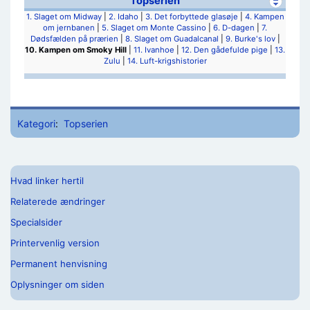
Topserien
1. Slaget om Midway
|
2. Idaho
|
3. Det forbyttede glasøje
|
4. Kampen
om jernbanen
|
5. Slaget om Monte Cassino
|
6. D-dagen
|
7.
Dødsfælden på prærien
|
8. Slaget om Guadalcanal
|
9. Burke's lov
|
10. Kampen om Smoky Hill
|
11. Ivanhoe
|
12. Den gådefulde pige
|
13.
Zulu
|
14. Luft-krigshistorier
Kategori
:
Topserien
Hvad linker hertil
Relaterede ændringer
Specialsider
Printervenlig version
Permanent henvisning
Oplysninger om siden