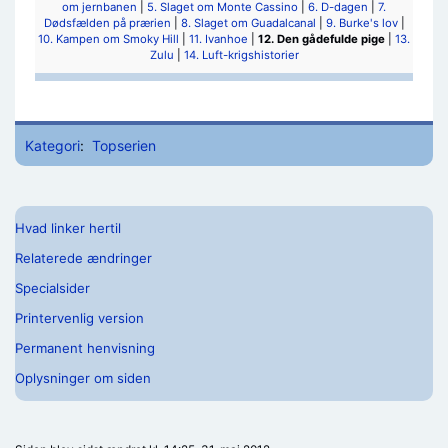
om jernbanen
|
5. Slaget om Monte Cassino
|
6. D-dagen
|
7.
Dødsfælden på prærien
|
8. Slaget om Guadalcanal
|
9. Burke's lov
|
10. Kampen om Smoky Hill
|
11. Ivanhoe
|
12. Den gådefulde pige
|
13.
Zulu
|
14. Luft-krigshistorier
Kategori
:
Topserien
Hvad linker hertil
Relaterede ændringer
Specialsider
Printervenlig version
Permanent henvisning
Oplysninger om siden