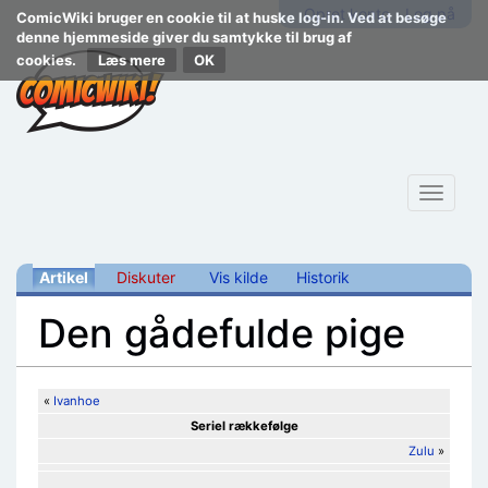
Opret konto
Log på
ComicWiki bruger en cookie til at huske log-in. Ved at besøge
denne hjemmeside giver du samtykke til brug af
cookies.
Læs mere
Toggle
navigat
Artikel
Diskuter
Vis kilde
Historik
Den gådefulde pige
Skift til:
navigering
,
søgning
«
Ivanhoe
Seriel rækkefølge
Zulu
»