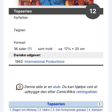
12
Topserien
Forfatter:
Tegner:
Format:
36 sider
(
?
)
sort-hvid
ca. 17½ × 25 cm
Danske udgaver:
1963: 
International Productions
Denne side er en
stub
. Du kan hjælpe ved at
udbygge den efter ComicWikis
retningslinier
.
Topserien
1. Slaget om Midway
|
2. Idaho
|
3. Det forbyttede glasøje
|
4. Kampen