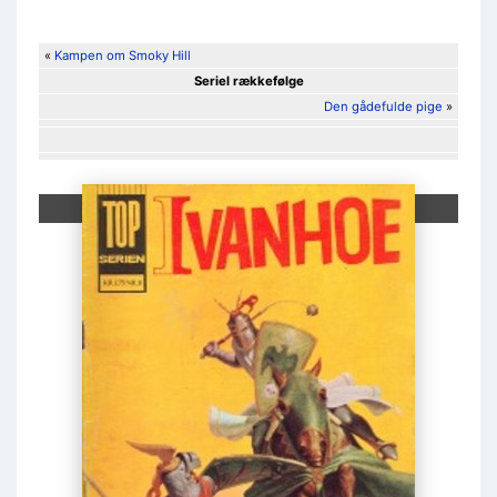
«
Kampen om Smoky Hill
Seriel rækkefølge
Den gådefulde pige
»