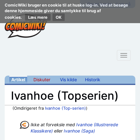
Opret konto
Log på
ComicWiki bruger en cookie til at huske log-in. Ved at besøge
denne hjemmeside giver du samtykke til brug af
cookies.
Læs mere
Toggle
navigat
Artikel
Diskuter
Vis kilde
Historik
Ivanhoe (Topserien)
(Omdirigeret fra
Ivanhoe (Top-serien)
)
Skift til:
navigering
,
søgning
Ikke at forveksle med
Ivanhoe (Illustrerede
Klassikere)
eller
Ivanhoe (Saga)