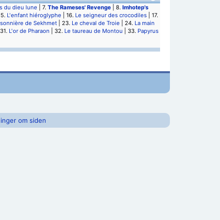
s du dieu lune
| 7.
The Rameses' Revenge
| 8.
Imhotep's
15.
L'enfant hiéroglyphe
| 16.
Le seigneur des crocodiles
| 17.
isonnière de Sekhmet
| 23.
Le cheval de Troie
| 24.
La main
 31.
L'or de Pharaon
| 32.
Le taureau de Montou
| 33.
Papyrus
inger om siden