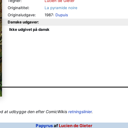
Tegner:
Lucien de Gieter
Originaltitel:
La pyramide noire
Originaludgave:
1987:
Dupuis
Danske udgaver:
Ikke udgivet på dansk
ed at udbygge den efter ComicWikis
retningslinier
.
Papyrus
af
Lucien de Gieter