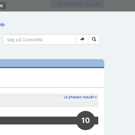
Opret konto
Log på
ælp
Le pharaon maudit
»
10