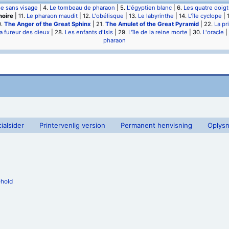
se sans visage
| 4.
Le tombeau de pharaon
| 5.
L'égyptien blanc
| 6.
Les quatre doigt
noire
| 11.
Le pharaon maudit
| 12.
L'obélisque
| 13.
Le labyrinthe
| 14.
L'île cyclope
| 
0.
The Anger of the Great Sphinx
| 21.
The Amulet of the Great Pyramid
| 22.
La pr
a fureur des dieux
| 28.
Les enfants d'Isis
| 29.
L'île de la reine morte
| 30.
L'oracle
|
pharaon
ialsider
Printervenlig version
Permanent henvisning
Oplysn
ehold