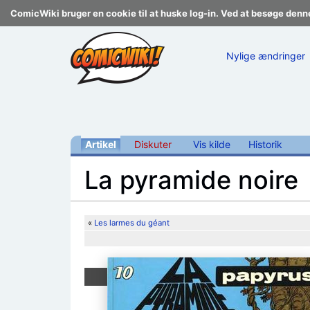
ComicWiki bruger en cookie til at huske log-in. Ved at besøge denn
Nylige ændringer
Artikel
Diskuter
Vis kilde
Historik
La pyramide noire
Skift til:
navigering
,
søgning
«
Les larmes du géant