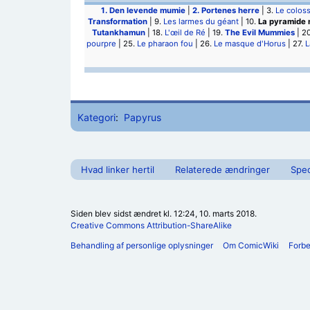
1.
Den levende mumie
|
2.
Portenes herre
| 3.
Le colos
Transformation
| 9.
Les larmes du géant
| 10.
La pyramide 
Tutankhamun
| 18.
L'œil de Ré
| 19.
The Evil Mummies
| 2
pourpre
| 25.
Le pharaon fou
| 26.
Le masque d'Horus
| 27.
L
Kategori
:
Papyrus
Hvad linker hertil
Relaterede ændringer
Spec
Siden blev sidst ændret kl. 12:24, 10. marts 2018.
Creative Commons Attribution-ShareAlike
Behandling af personlige oplysninger
Om ComicWiki
Forb