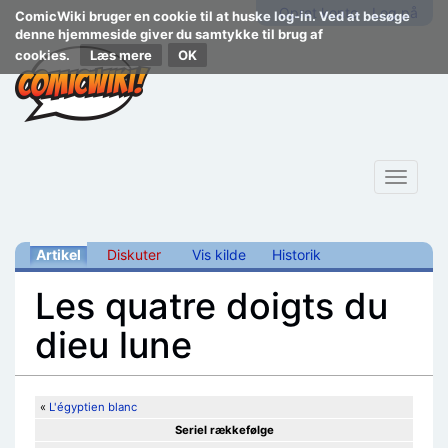
Opret konto
Log på
ComicWiki bruger en cookie til at huske log-in. Ved at besøge
denne hjemmeside giver du samtykke til brug af
cookies.
Læs mere
Toggle
navigat
Artikel
Diskuter
Vis kilde
Historik
Les quatre doigts du
dieu lune
Skift til:
navigering
,
søgning
«
L'égyptien blanc
Seriel rækkefølge