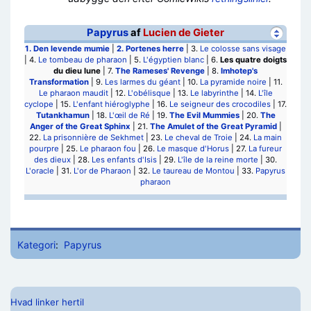
Papyrus
af
Lucien de Gieter
1.
Den levende mumie
|
2.
Portenes herre
| 3.
Le colosse sans visage
| 4.
Le tombeau de pharaon
| 5.
L'égyptien blanc
| 6.
Les quatre doigts
du dieu lune
| 7.
The Rameses' Revenge
| 8.
Imhotep's
Transformation
| 9.
Les larmes du géant
| 10.
La pyramide noire
| 11.
Le pharaon maudit
| 12.
L'obélisque
| 13.
Le labyrinthe
| 14.
L'île
cyclope
| 15.
L'enfant hiéroglyphe
| 16.
Le seigneur des crocodiles
| 17.
Tutankhamun
| 18.
L'œil de Ré
| 19.
The Evil Mummies
| 20.
The
Anger of the Great Sphinx
| 21.
The Amulet of the Great Pyramid
|
22.
La prisonnière de Sekhmet
| 23.
Le cheval de Troie
| 24.
La main
pourpre
| 25.
Le pharaon fou
| 26.
Le masque d'Horus
| 27.
La fureur
des dieux
| 28.
Les enfants d'Isis
| 29.
L'île de la reine morte
| 30.
L'oracle
| 31.
L'or de Pharaon
| 32.
Le taureau de Montou
| 33.
Papyrus
pharaon
Kategori
:
Papyrus
Hvad linker hertil