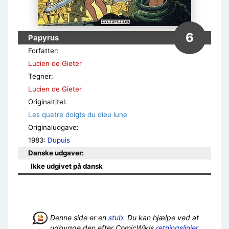
6
Papyrus
Forfatter:
Lucien de Gieter
Tegner:
Lucien de Gieter
Originaltitel:
Les quatre doigts du dieu lune
Originaludgave:
1983:
Dupuis
Danske udgaver:
Ikke udgivet på dansk
Denne side er en
stub
. Du kan hjælpe ved at
udbygge den efter ComicWikis
retningslinier
.