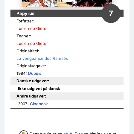
7
Papyrus
Forfatter:
Lucien de Gieter
Tegner:
Lucien de Gieter
Originaltitel:
La vengeance des Ramsès
Originaludgave:
1984:
Dupuis
Danske udgaver:
Ikke udgivet på dansk
Andre udgaver:
2007: 
Cinebook
Denne side er en
stub
. Du kan hjælpe ved at