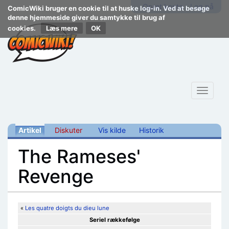
Opret konto
Log på
ComicWiki bruger en cookie til at huske log-in. Ved at besøge
denne hjemmeside giver du samtykke til brug af
cookies.
Læs mere
Toggle
navigat
Artikel
Diskuter
Vis kilde
Historik
The Rameses'
Revenge
Skift til:
navigering
,
søgning
«
Les quatre doigts du dieu lune
Seriel rækkefølge