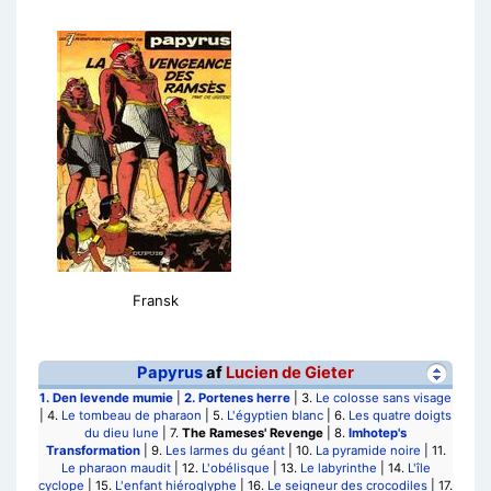
Fransk
Papyrus
af
Lucien de Gieter
1.
Den levende mumie
|
2.
Portenes herre
| 3.
Le colosse sans visage
| 4.
Le tombeau de pharaon
| 5.
L'égyptien blanc
| 6.
Les quatre doigts
du dieu lune
| 7.
The Rameses' Revenge
| 8.
Imhotep's
Transformation
| 9.
Les larmes du géant
| 10.
La pyramide noire
| 11.
Le pharaon maudit
| 12.
L'obélisque
| 13.
Le labyrinthe
| 14.
L'île
cyclope
| 15.
L'enfant hiéroglyphe
| 16.
Le seigneur des crocodiles
| 17.