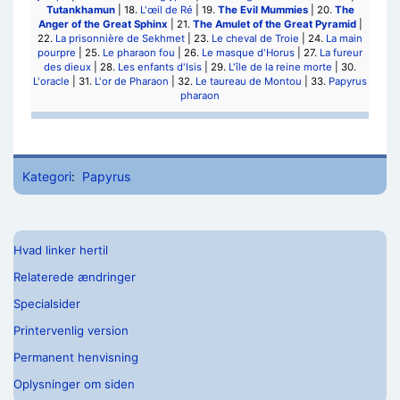
Tutankhamun
| 18.
L'œil de Ré
| 19.
The Evil Mummies
| 20.
The
Anger of the Great Sphinx
| 21.
The Amulet of the Great Pyramid
|
22.
La prisonnière de Sekhmet
| 23.
Le cheval de Troie
| 24.
La main
pourpre
| 25.
Le pharaon fou
| 26.
Le masque d'Horus
| 27.
La fureur
des dieux
| 28.
Les enfants d'Isis
| 29.
L'île de la reine morte
| 30.
L'oracle
| 31.
L'or de Pharaon
| 32.
Le taureau de Montou
| 33.
Papyrus
pharaon
Kategori
:
Papyrus
Hvad linker hertil
Relaterede ændringer
Specialsider
Printervenlig version
Permanent henvisning
Oplysninger om siden