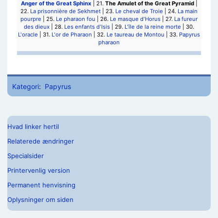
Anger of the Great Sphinx
| 21.
The Amulet of the Great Pyramid
|
22.
La prisonnière de Sekhmet
| 23.
Le cheval de Troie
| 24.
La main
pourpre
| 25.
Le pharaon fou
| 26.
Le masque d'Horus
| 27.
La fureur
des dieux
| 28.
Les enfants d'Isis
| 29.
L'île de la reine morte
| 30.
L'oracle
| 31.
L'or de Pharaon
| 32.
Le taureau de Montou
| 33.
Papyrus
pharaon
Kategori
:
Papyrus
Hvad linker hertil
Relaterede ændringer
Specialsider
Printervenlig version
Permanent henvisning
Oplysninger om siden