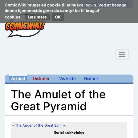
Opret konto
Log på
ComicWiki bruger en cookie til at huske log-in. Ved at besøge
denne hjemmeside giver du samtykke til brug af
cookies.
Læs mere
Toggle
navigat
Artikel
Diskuter
Vis kilde
Historik
The Amulet of the
Great Pyramid
Skift til:
navigering
,
søgning
«
The Anger of the Great Sphinx
Seriel rækkefølge