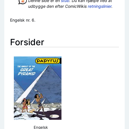
Denne side er en
stub
. Du kan hjælpe ved at
udbygge den efter ComicWikis
retningslinier
.
Engelsk nr. 6.
Forsider
Engelsk