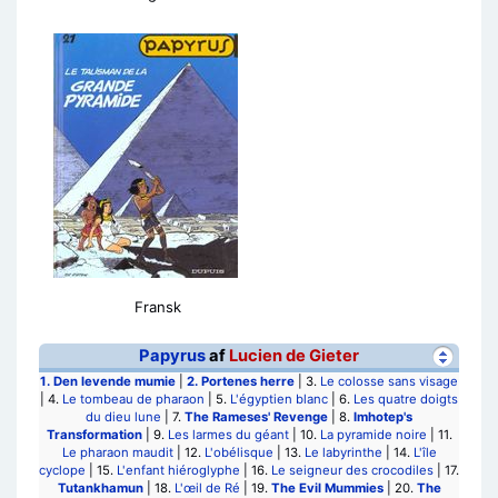
Fransk
Papyrus
af
Lucien de Gieter
1.
Den levende mumie
|
2.
Portenes herre
| 3.
Le colosse sans visage
| 4.
Le tombeau de pharaon
| 5.
L'égyptien blanc
| 6.
Les quatre doigts
du dieu lune
| 7.
The Rameses' Revenge
| 8.
Imhotep's
Transformation
| 9.
Les larmes du géant
| 10.
La pyramide noire
| 11.
Le pharaon maudit
| 12.
L'obélisque
| 13.
Le labyrinthe
| 14.
L'île
cyclope
| 15.
L'enfant hiéroglyphe
| 16.
Le seigneur des crocodiles
| 17.
Tutankhamun
| 18.
L'œil de Ré
| 19.
The Evil Mummies
| 20.
The