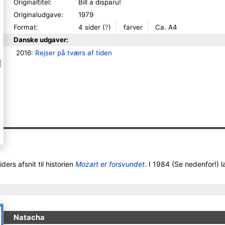
Originaltitel:
Bill a disparu!
Originaludgave:
1979
Format:
4 sider
(
?
)
farver
Ca. A4
Danske udgaver:
2016: 
Rejser på tværs af tiden
ders afsnit til historien
Mozart er forsvundet
. I 1984 (Se nedenfor!) 
Natacha