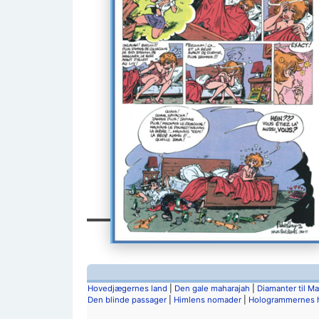
Hovedjægernes land
|
Den gale maharajah
|
Diamanter til Ma
Den blinde passager
|
Himlens nomader
|
Hologrammernes 