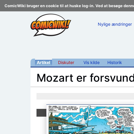
ComicWiki bruger en cookie til at huske log-in. Ved at besøge denn
Nylige ændringer
Artikel
Diskuter
Vis kilde
Historik
Mozart er forsvun
Skift til:
navigering
,
søgning