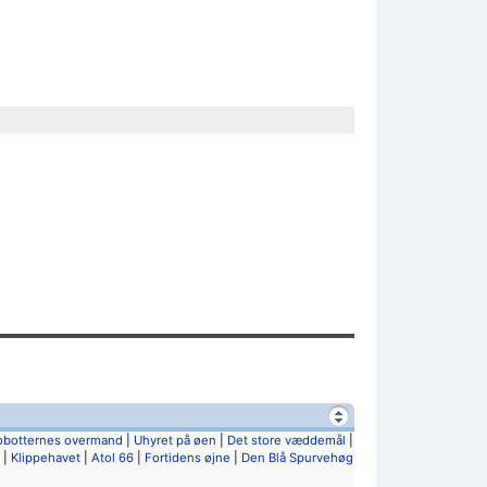
)
obotternes overmand
|
Uhyret på øen
|
Det store væddemål
|
|
Klippehavet
|
Atol 66
|
Fortidens øjne
|
Den Blå Spurvehøg