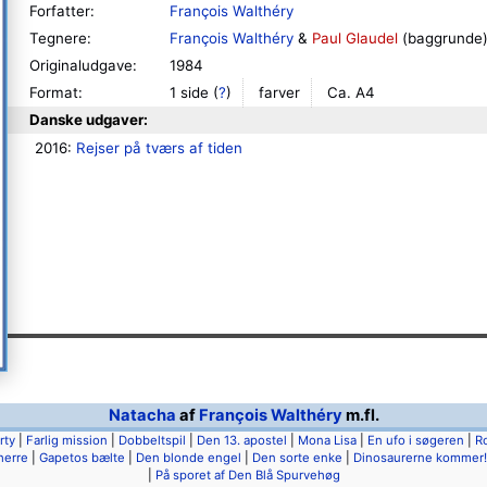
Forfatter:
François Walthéry
Tegnere:
François Walthéry
&
Paul Glaudel
(baggrunde
Originaludgave:
1984
Format:
1 side
(
?
)
farver
Ca. A4
Danske udgaver:
2016: 
Rejser på tværs af tiden
Natacha
af
François Walthéry
m.fl.
rty
|
Farlig mission
|
Dobbeltspil
|
Den 13. apostel
|
Mona Lisa
|
En ufo i søgeren
|
R
herre
|
Gapetos bælte
|
Den blonde engel
|
Den sorte enke
|
Dinosaurerne kommer!
|
På sporet af Den Blå Spurvehøg