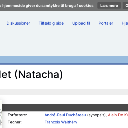
e hjemmeside giver du samtykke til brug af cookies.
Læs mere
Diskussioner
Tilfældig side
Upload fil
Portaler
Hj
det (Natacha)
Forfattere:
André-Paul Duchâteau
(synopsis),
Alain De K
Tegner:
François Walthéry