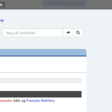
Opret konto
Log på
ælp
uyssche
(idé) og
François Walthéry