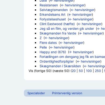
Date
‎
(
← henvisninger
)
Resistansen
‎
(
← henvisninger
)
Selvtægtsmanden
‎
(
← henvisninger
)
Erkendelsens Art
‎
(
← henvisninger
)
Forlystelseshuset
‎
(
← henvisninger
)
Clint Eastwood (hæfte)
‎
(
← henvisninger
)
Jeg så en film, og verden gik under
‎
(
← he
Skægmanden fra Varde
‎
(
← henvisninger
)
Z
‎
(
← henvisninger
)
Flere dates
‎
(
← henvisninger
)
Pelle
‎
(
← henvisninger
)
Happy end (676)
‎
(
← henvisninger
)
Fortællingen om dengang jeg fik en bamse
Ordentlighedforpligter
‎
(
← henvisninger
)
Skægmanden i Skærsilden
‎
(
← henvisning
Vis (forrige 50) (næste 50) (
20
|
50
|
100
|
250
|
Specialsider
Printervenlig version