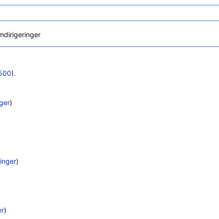
dirigeringer
500
).
ger
)
inger
)
er
)