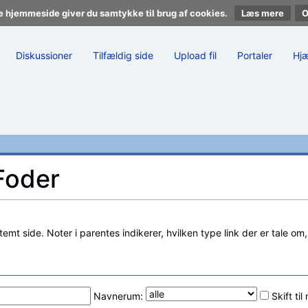
e hjemmeside giver du samtykke til brug af cookies.
Læs mere
Diskussioner
Tilfældig side
Upload fil
Portaler
Hj
 Foder
stemt side. Noter i parentes indikerer, hvilken type link der er tale om
Navnerum:
Skift ti