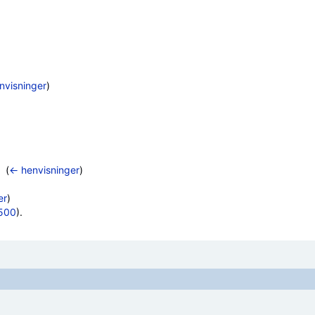
nvisninger
)
‎
(
← henvisninger
)
er
)
500
).