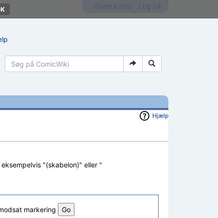
Opret konto
Log på
ælp
Hjælp
, eksempelvis "(skabelon)" eller "
l modsat markering