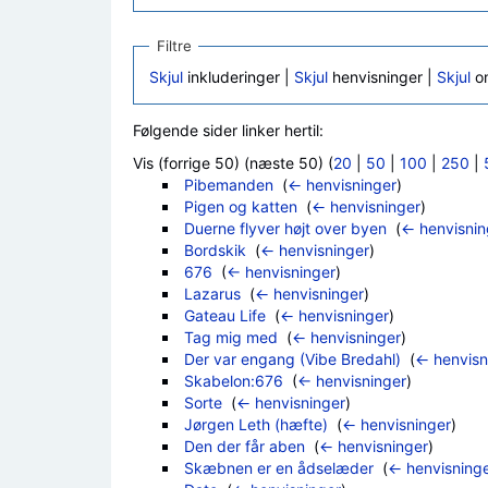
Filtre
Skjul
inkluderinger |
Skjul
henvisninger |
Skjul
om
Følgende sider linker hertil:
Vis (forrige 50) (næste 50) (
20
|
50
|
100
|
250
|
Pibemanden
‎
(
← henvisninger
)
Pigen og katten
‎
(
← henvisninger
)
Duerne flyver højt over byen
‎
(
← henvisnin
Bordskik
‎
(
← henvisninger
)
676
‎
(
← henvisninger
)
Lazarus
‎
(
← henvisninger
)
Gateau Life
‎
(
← henvisninger
)
Tag mig med
‎
(
← henvisninger
)
Der var engang (Vibe Bredahl)
‎
(
← henvisn
Skabelon:676
‎
(
← henvisninger
)
Sorte
‎
(
← henvisninger
)
Jørgen Leth (hæfte)
‎
(
← henvisninger
)
Den der får aben
‎
(
← henvisninger
)
Skæbnen er en ådselæder
‎
(
← henvisning