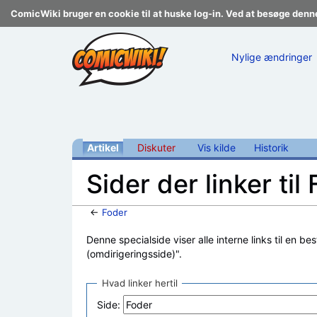
ComicWiki bruger en cookie til at huske log-in. Ved at besøge denn
Nylige ændringer
Artikel
Diskuter
Vis kilde
Historik
Sider der linker til
←
Foder
Skift til:
navigering
,
søgning
Denne specialside viser alle interne links til en be
(omdirigeringsside)".
Hvad linker hertil
Side: