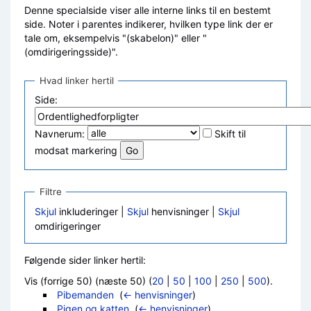
Denne specialside viser alle interne links til en bestemt
side. Noter i parentes indikerer, hvilken type link der er
tale om, eksempelvis "(skabelon)" eller "
(omdirigeringsside)".
Hvad linker hertil
Side:
Navnerum:
Skift til
modsat markering
Filtre
Skjul
inkluderinger |
Skjul
henvisninger |
Skjul
omdirigeringer
Følgende sider linker hertil:
Vis (forrige 50) (næste 50) (
20
|
50
|
100
|
250
|
500
).
Pibemanden
‎
(
← henvisninger
)
Pigen og katten
‎
(
← henvisninger
)