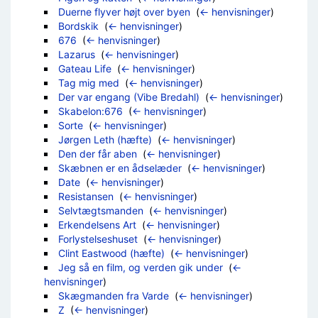
Duerne flyver højt over byen
‎
(
← henvisninger
)
Bordskik
‎
(
← henvisninger
)
676
‎
(
← henvisninger
)
Lazarus
‎
(
← henvisninger
)
Gateau Life
‎
(
← henvisninger
)
Tag mig med
‎
(
← henvisninger
)
Der var engang (Vibe Bredahl)
‎
(
← henvisninger
)
Skabelon:676
‎
(
← henvisninger
)
Sorte
‎
(
← henvisninger
)
Jørgen Leth (hæfte)
‎
(
← henvisninger
)
Den der får aben
‎
(
← henvisninger
)
Skæbnen er en ådselæder
‎
(
← henvisninger
)
Date
‎
(
← henvisninger
)
Resistansen
‎
(
← henvisninger
)
Selvtægtsmanden
‎
(
← henvisninger
)
Erkendelsens Art
‎
(
← henvisninger
)
Forlystelseshuset
‎
(
← henvisninger
)
Clint Eastwood (hæfte)
‎
(
← henvisninger
)
Jeg så en film, og verden gik under
‎
(
←
henvisninger
)
Skægmanden fra Varde
‎
(
← henvisninger
)
Z
‎
(
← henvisninger
)