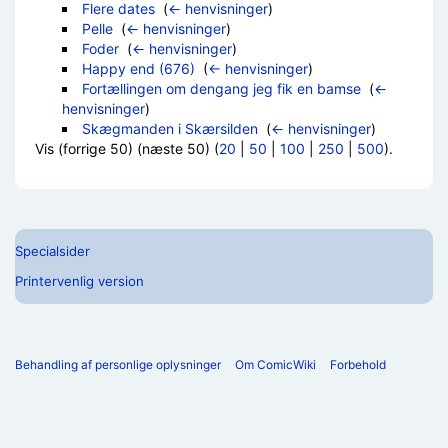
Flere dates
‎
(
← henvisninger
)
Pelle
‎
(
← henvisninger
)
Foder
‎
(
← henvisninger
)
Happy end (676)
‎
(
← henvisninger
)
Fortællingen om dengang jeg fik en bamse
‎
(
←
henvisninger
)
Skægmanden i Skærsilden
‎
(
← henvisninger
)
Vis (forrige 50) (næste 50) (
20
|
50
|
100
|
250
|
500
).
Specialsider
Printervenlig version
Behandling af personlige oplysninger
Om ComicWiki
Forbehold