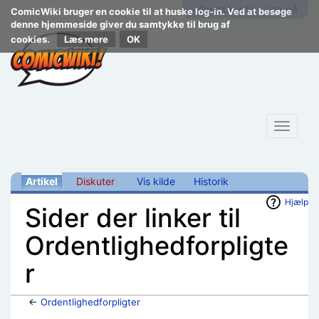
Opret konto
Log på
ComicWiki bruger en cookie til at huske log-in. Ved at besøge
denne hjemmeside giver du samtykke til brug af
cookies.
Læs mere
Toggle
navigat
Artikel
Diskuter
Vis kilde
Historik
Hjælp
Sider der linker til
Ordentlighedforpligte
r
←
Ordentlighedforpligter
Skift til:
navigering
,
søgning