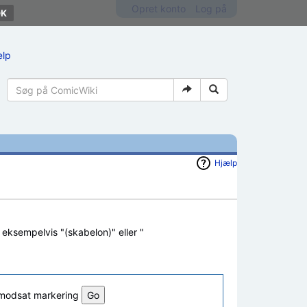
Opret konto
Log på
ælp
Hjælp
, eksempelvis "(skabelon)" eller "
l modsat markering