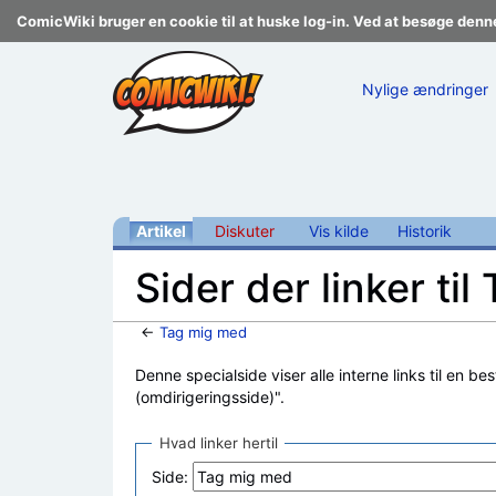
ComicWiki bruger en cookie til at huske log-in. Ved at besøge denn
Nylige ændringer
Artikel
Diskuter
Vis kilde
Historik
Sider der linker ti
←
Tag mig med
Skift til:
navigering
,
søgning
Denne specialside viser alle interne links til en be
(omdirigeringsside)".
Hvad linker hertil
Side: