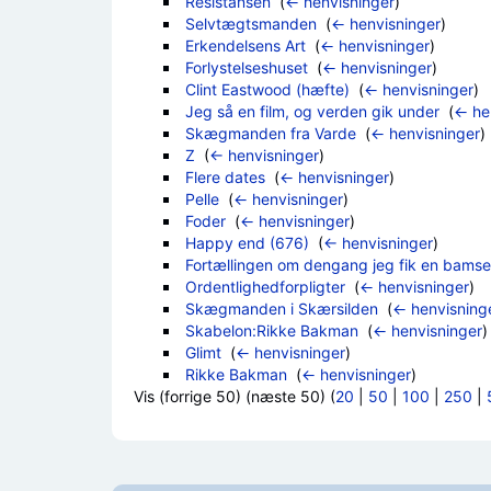
Resistansen
‎
(
← henvisninger
)
Selvtægtsmanden
‎
(
← henvisninger
)
Erkendelsens Art
‎
(
← henvisninger
)
Forlystelseshuset
‎
(
← henvisninger
)
Clint Eastwood (hæfte)
‎
(
← henvisninger
)
Jeg så en film, og verden gik under
‎
(
← he
Skægmanden fra Varde
‎
(
← henvisninger
)
Z
‎
(
← henvisninger
)
Flere dates
‎
(
← henvisninger
)
Pelle
‎
(
← henvisninger
)
Foder
‎
(
← henvisninger
)
Happy end (676)
‎
(
← henvisninger
)
Fortællingen om dengang jeg fik en bamse
Ordentlighedforpligter
‎
(
← henvisninger
)
Skægmanden i Skærsilden
‎
(
← henvisning
Skabelon:Rikke Bakman
‎
(
← henvisninger
)
Glimt
‎
(
← henvisninger
)
Rikke Bakman
‎
(
← henvisninger
)
Vis (forrige 50) (næste 50) (
20
|
50
|
100
|
250
|