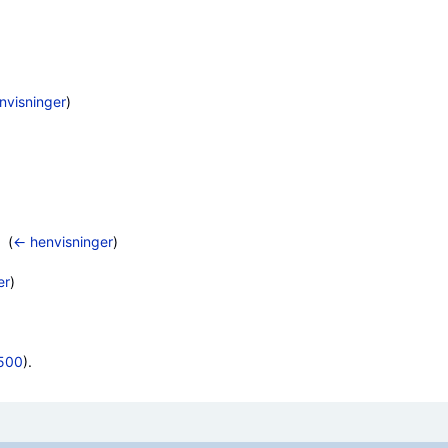
nvisninger
)
‎
(
← henvisninger
)
er
)
500
).