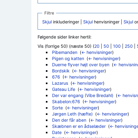
Filtre
Skjul
inkluderinger |
Skjul
henvisninger |
Skjul
om
Følgende sider linker hertil:
Vis (forrige 50) (næste 50) (
20
|
50
|
100
|
250
|
Pibemanden
‎
(
← henvisninger
)
Pigen og katten
‎
(
← henvisninger
)
Duerne flyver højt over byen
‎
(
← henvisnin
Bordskik
‎
(
← henvisninger
)
676
‎
(
← henvisninger
)
Lazarus
‎
(
← henvisninger
)
Gateau Life
‎
(
← henvisninger
)
Der var engang (Vibe Bredahl)
‎
(
← henvisn
Skabelon:676
‎
(
← henvisninger
)
Sorte
‎
(
← henvisninger
)
Jørgen Leth (hæfte)
‎
(
← henvisninger
)
Den der får aben
‎
(
← henvisninger
)
Skæbnen er en ådselæder
‎
(
← henvisning
Date
‎
(
← henvisninger
)