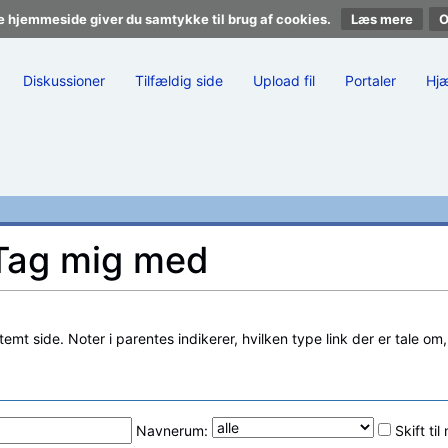
e hjemmeside giver du samtykke til brug af cookies.
Læs mere
Diskussioner
Tilfældig side
Upload fil
Portaler
Hj
l Tag mig med
stemt side. Noter i parentes indikerer, hvilken type link der er tale om
Navnerum:
Skift ti