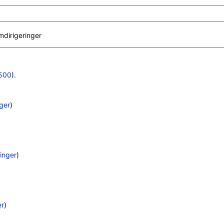
dirigeringer
500
).
ger
)
inger
)
er
)