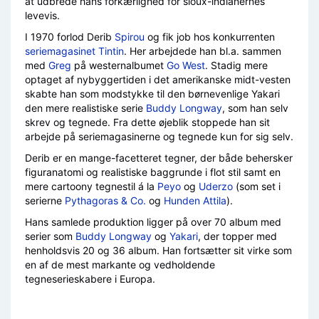
at udbrede hans forkærlighed for sioux-indianernes
levevis.
I 1970 forlod Derib
Spirou
og fik job hos konkurrenten
seriemagasinet Tintin
. Her arbejdede han bl.a. sammen
med
Greg
på westernalbumet
Go West
. Stadig mere
optaget af nybyggertiden i det amerikanske midt-vesten
skabte han som modstykke til den børnevenlige Yakari
den mere realistiske serie
Buddy Longway
, som han selv
skrev og tegnede. Fra dette øjeblik stoppede han sit
arbejde på seriemagasinerne og tegnede kun for sig selv.
Derib er en mange-facetteret tegner, der både behersker
figuranatomi og realistiske baggrunde i flot stil samt en
mere cartoony tegnestil á la
Peyo
og
Uderzo
(som set i
serierne
Pythagoras & Co.
og
Hunden Attila
).
Hans samlede produktion ligger på over 70 album med
serier som
Buddy Longway
og
Yakari
, der topper med
henholdsvis 20 og 36 album. Han fortsætter sit virke som
en af de mest markante og vedholdende
tegneserieskabere i Europa.