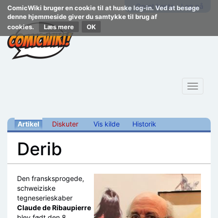
Opret konto
Log på
ComicWiki bruger en cookie til at huske log-in. Ved at besøge
denne hjemmeside giver du samtykke til brug af
cookies.
Læs mere
Toggle
navigat
Artikel
Diskuter
Vis kilde
Historik
Derib
Skift til:
navigering
,
søgning
Den fransksprogede,
schweiziske
tegneserieskaber
Claude de Ribaupierre
blev født den 8.