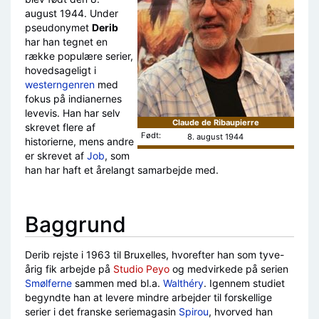
august 1944. Under
pseudonymet
Derib
har han tegnet en
række populære serier,
hovedsageligt i
westerngenren
med
fokus på indianernes
levevis. Han har selv
Claude de Ribaupierre
skrevet flere af
Født:
8. august 1944
historierne, mens andre
er skrevet af
Job
, som
han har haft et årelangt samarbejde med.
Baggrund
Derib rejste i 1963 til Bruxelles, hvorefter han som tyve-
årig fik arbejde på
Studio Peyo
og medvirkede på serien
Smølferne
sammen med bl.a.
Walthéry
. Igennem studiet
begyndte han at levere mindre arbejder til forskellige
serier i det franske seriemagasin
Spirou
, hvorved han