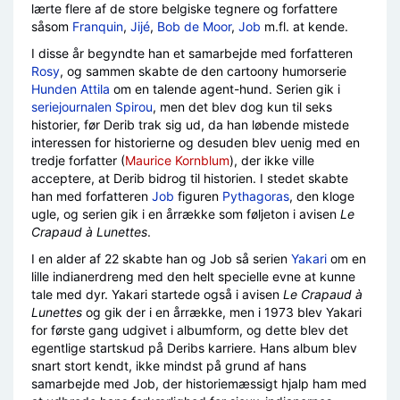
lærte flere af de store belgiske tegnere og forfattere
såsom
Franquin
,
Jijé
,
Bob de Moor
,
Job
m.fl. at kende.
I disse år begyndte han et samarbejde med forfatteren
Rosy
, og sammen skabte de den cartoony humorserie
Hunden Attila
om en talende agent-hund. Serien gik i
seriejournalen Spirou
, men det blev dog kun til seks
historier, før Derib trak sig ud, da han løbende mistede
interessen for historierne og desuden blev uenig med en
tredje forfatter (
Maurice Kornblum
), der ikke ville
acceptere, at Derib bidrog til historien. I stedet skabte
han med forfatteren
Job
figuren
Pythagoras
, den kloge
ugle, og serien gik i en årrække som føljeton i avisen
Le
Crapaud à Lunettes
.
I en alder af 22 skabte han og Job så serien
Yakari
om en
lille indianerdreng med den helt specielle evne at kunne
tale med dyr. Yakari startede også i avisen
Le Crapaud à
Lunettes
og gik der i en årrække, men i 1973 blev Yakari
for første gang udgivet i albumform, og dette blev det
egentlige startskud på Deribs karriere. Hans album blev
snart stort kendt, ikke mindst på grund af hans
samarbejde med Job, der historiemæssigt hjalp ham med