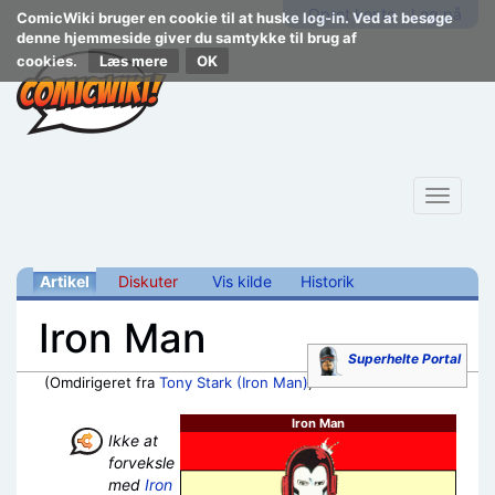
Opret konto
Log på
ComicWiki bruger en cookie til at huske log-in. Ved at besøge
denne hjemmeside giver du samtykke til brug af
cookies.
Læs mere
Toggle
navigat
Artikel
Diskuter
Vis kilde
Historik
Iron Man
Superhelte Portal
(Omdirigeret fra
Tony Stark (Iron Man)
)
Skift til:
navigering
,
søgning
Iron Man
Ikke at
forveksle
med
Iron