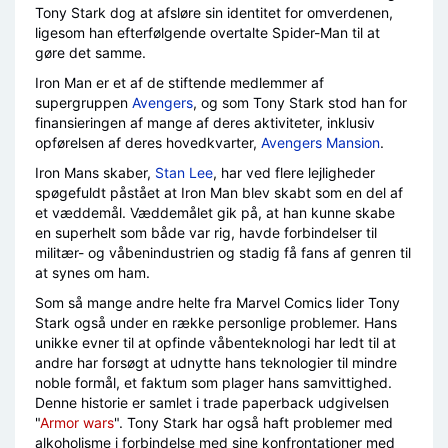
Tony Stark dog at afsløre sin identitet for omverdenen,
ligesom han efterfølgende overtalte Spider-Man til at
gøre det samme.
Iron Man er et af de stiftende medlemmer af
supergruppen
Avengers
, og som Tony Stark stod han for
finansieringen af mange af deres aktiviteter, inklusiv
opførelsen af deres hovedkvarter,
Avengers Mansion
.
Iron Mans skaber,
Stan Lee
, har ved flere lejligheder
spøgefuldt påstået at Iron Man blev skabt som en del af
et væddemål. Væddemålet gik på, at han kunne skabe
en superhelt som både var rig, havde forbindelser til
militær- og våbenindustrien og stadig få fans af genren til
at synes om ham.
Som så mange andre helte fra Marvel Comics lider Tony
Stark også under en række personlige problemer. Hans
unikke evner til at opfinde våbenteknologi har ledt til at
andre har forsøgt at udnytte hans teknologier til mindre
noble formål, et faktum som plager hans samvittighed.
Denne historie er samlet i trade paperback udgivelsen
"
Armor wars
". Tony Stark har også haft problemer med
alkoholisme i forbindelse med sine konfrontationer med