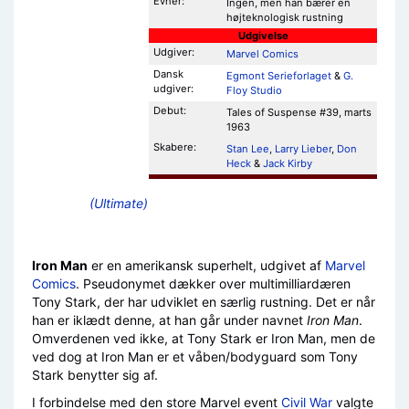
Evner:
Ingen, men han bærer en
højteknologisk rustning
Udgivelse
Udgiver:
Marvel Comics
Dansk
Egmont Serieforlaget
&
G.
udgiver:
Floy Studio
Debut:
Tales of Suspense #39, marts
1963
Skabere:
Stan Lee
,
Larry Lieber
,
Don
Heck
&
Jack Kirby
(Ultimate)
Iron Man
er en amerikansk superhelt, udgivet af
Marvel
Comics
. Pseudonymet dækker over multimilliardæren
Tony Stark, der har udviklet en særlig rustning. Det er når
han er iklædt denne, at han går under navnet
Iron Man
.
Omverdenen ved ikke, at Tony Stark er Iron Man, men de
ved dog at Iron Man er et våben/bodyguard som Tony
Stark benytter sig af.
I forbindelse med den store Marvel event
Civil War
valgte