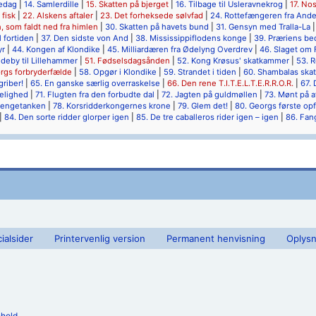
kedag
|
14. Samlerdille
|
15. Skatten på bjerget
|
16. Tilbage til Usleravnekrog
|
17. No
 fisk
|
22. Alskens aftaler
|
23. Det forheksede sølvfad
|
24. Rottefængeren fra And
, som faldt ned fra himlen
|
30. Skatten på havets bund
|
31. Gensyn med Tralla-La
l fortiden
|
37. Den sidste von And
|
38. Mississippiflodens konge
|
39. Præriens be
yr
|
44. Kongen af Klondike
|
45. Milliardæren fra Ødelyng Overdrev
|
46. Slaget om
ndeby til Lillehammer
|
51. Fødselsdagsånden
|
52. Kong Krøsus' skatkammer
|
53. R
orgs forbryderfælde
|
58. Opgør i Klondike
|
59. Strandet i tiden
|
60. Shambalas skat
riber!
|
65. En ganske særlig overraskelse
|
66. Den rene T.I.T.E.L.T.E.R.R.O.R.
|
67. 
elighed
|
71. Flugten fra den forbudte dal
|
72. Jagten på guldmøllen
|
73. Mønt på a
pengetanken
|
78. Korsridderkongernes krone
|
79. Glem det!
|
80. Georgs første op
|
84. Den sorte ridder glorper igen
|
85. De tre caballeros rider igen – igen
|
86. Fan
ialsider
Printervenlig version
Permanent henvisning
Oplysn
ehold