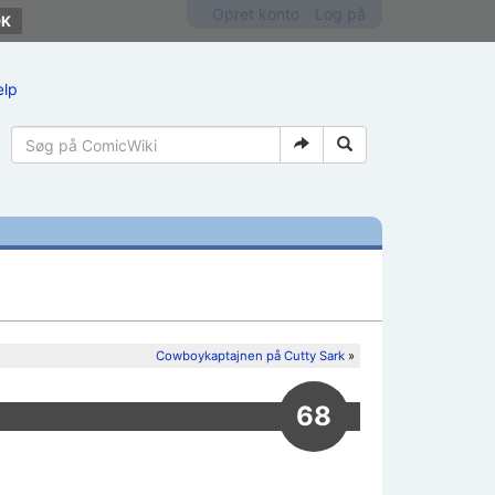
Opret konto
Log på
ælp
Cowboykaptajnen på Cutty Sark
»
68