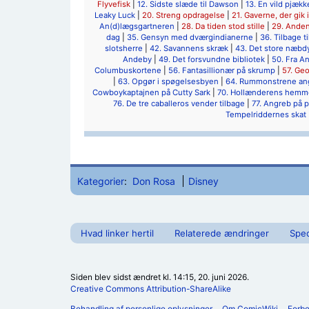
Flyvefisk
|
12. Sidste slæde til Dawson
|
13. En vild pjæk
Leaky Luck
|
20. Streng opdragelse
|
21. Gaverne, der gik i
An(d)lægsgartneren
|
28. Da tiden stod stille
|
29. Anden
dag
|
35. Gensyn med dværgindianerne
|
36. Tilbage ti
slotsherre
|
42. Savannens skræk
|
43. Det store næbd
Andeby
|
49. Det forsvundne bibliotek
|
50. Fra A
Columbuskortene
|
56. Fantasillionær på skrump
|
57. Ge
|
63. Opgør i spøgelsesbyen
|
64. Rummonstrene ang
Cowboykaptajnen på Cutty Sark
|
70. Hollænderens hemm
76. De tre caballeros vender tilbage
|
77. Angreb på 
Tempelriddernes skat
Kategorier
:
Don Rosa
Disney
Hvad linker hertil
Relaterede ændringer
Spec
Siden blev sidst ændret kl. 14:15, 20. juni 2026.
Creative Commons Attribution-ShareAlike
Behandling af personlige oplysninger
Om ComicWiki
Forb