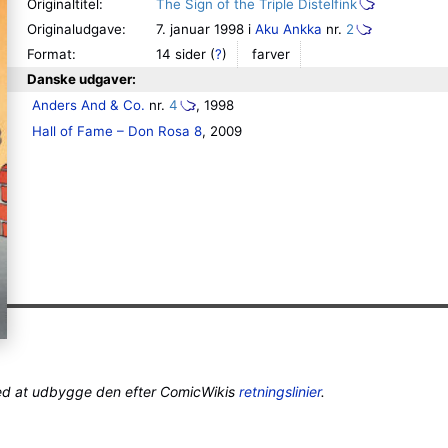
Originaltitel:
The Sign of the Triple Distelfink
Originaludgave:
7. januar 1998 i
Aku Ankka
nr.
2
Format:
14 sider
(
?
)
farver
Danske udgaver:
Anders And & Co.
 nr. 
4
, 1998
Hall of Fame – Don Rosa 8
, 2009
ed at udbygge den efter ComicWikis
retningslinier
.