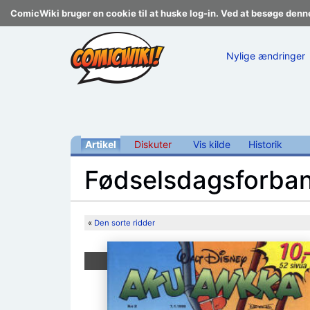
ComicWiki bruger en cookie til at huske log-in. Ved at besøge denn
Nylige ændringer
Artikel
Diskuter
Vis kilde
Historik
Fødselsdagsforba
Skift til:
navigering
,
søgning
«
Den sorte ridder