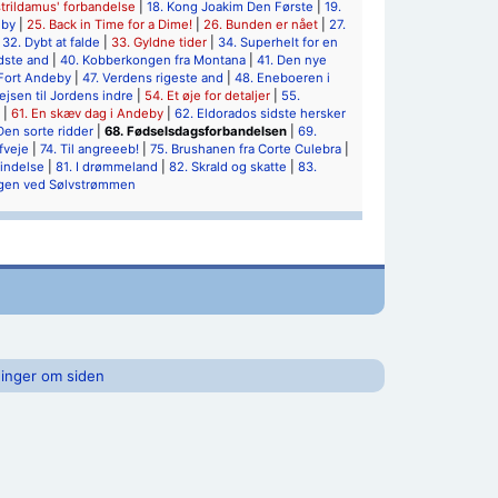
strildamus' forbandelse
|
18. Kong Joakim Den Første
|
19.
eby
|
25. Back in Time for a Dime!
|
26. Bunden er nået
|
27.
|
32. Dybt at falde
|
33. Gyldne tider
|
34. Superhelt for en
dste and
|
40. Kobberkongen fra Montana
|
41. Den nye
 Fort Andeby
|
47. Verdens rigeste and
|
48. Eneboeren i
ejsen til Jordens indre
|
54. Et øje for detaljer
|
55.
|
61. En skæv dag i Andeby
|
62. Eldorados sidste hersker
Den sorte ridder
|
68. Fødselsdagsforbandelsen
|
69.
fveje
|
74. Til angreeeb!
|
75. Brushanen fra Corte Culebra
|
findelse
|
81. I drømmeland
|
82. Skrald og skatte
|
83.
gen ved Sølvstrømmen
inger om siden