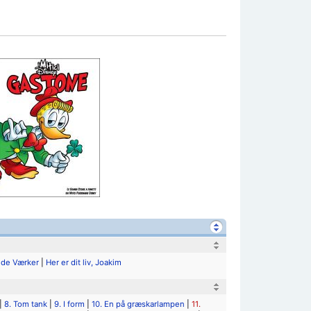
de Værker
|
Her er dit liv, Joakim
|
8. Tom tank
|
9. I form
|
10. En på græskarlampen
|
11.