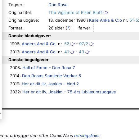
Tegner:
Don Rosa
Originaltitel:
The Vigilante of Pizen Bluff
Originaludgave:
13. december 1996 i
Kalle Anka & C:o
nr.
51-5
Format:
26 sider
(
?
)
farver
Danske bladudgaver:
1996: 
Anders And & Co.
 nr. 
52
 - 
97/2
2013: 
Anders And & Co.
 nr. 
41
 - 
43
Danske bogudgaver:
2008: 
Hall of Fame – Don Rosa 7
2014: 
Don Rosas Samlede Værker 6
2019: 
Her er dit liv, Joakim – bind 2
2022: 
Her er dit liv, Joakim – 75-års jubilæumsudgave
ed at udbygge den efter ComicWikis
retningslinier
.