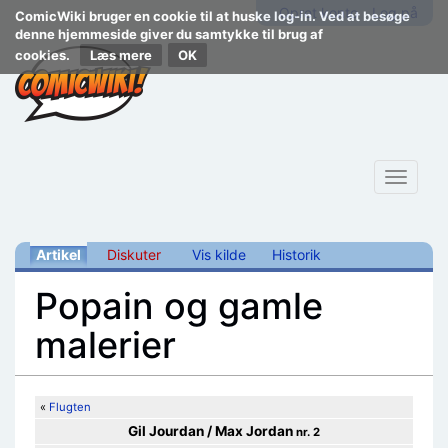
Opret konto
Log på
ComicWiki bruger en cookie til at huske log-in. Ved at besøge
denne hjemmeside giver du samtykke til brug af
cookies.
Læs mere
Toggle
navigat
Artikel
Diskuter
Vis kilde
Historik
Popain og gamle
malerier
Skift til:
navigering
,
søgning
«
Flugten
Gil Jourdan / Max Jordan
nr. 2