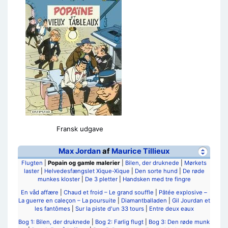
Fransk udgave
Max Jordan
af
Maurice Tillieux
Flugten
|
Popain og gamle malerier
|
Bilen, der druknede
|
Mørkets
laster
|
Helvedesfængslet Xique-Xique
|
Den sorte hund
|
De røde
munkes kloster
|
De 3 pletter
|
Handsken med tre fingre
En våd affære
|
Chaud et froid – Le grand souffle
|
Pâtée explosive –
La guerre en caleçon – La poursuite
|
Diamantballaden
|
Gil Jourdan et
les fantômes
|
Sur la piste d'un 33 tours
|
Entre deux eaux
Bog 1: Bilen, der druknede
|
Bog 2: Farlig flugt
|
Bog 3: Den røde munk