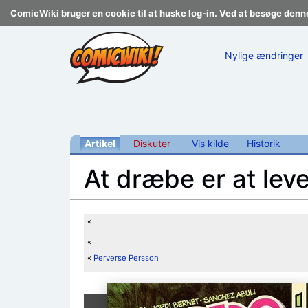
ComicWiki bruger en cookie til at huske log-in. Ved at besøge denn
Nylige ændringer
Artikel
Diskuter
Vis kilde
Historik
At dræbe er at lev
Skift til:
navigering
,
søgning
«
«
«
Perverse Persson