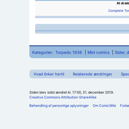
At dræb
Complete To
Kategorier
:
Torpedo 1936
Mini comics
Sider, 
Hvad linker hertil
Relaterede ændringer
Spec
Siden blev sidst ændret kl. 17:00, 31. december 2019.
Creative Commons Attribution-ShareAlike
Behandling af personlige oplysninger
Om ComicWiki
Forb