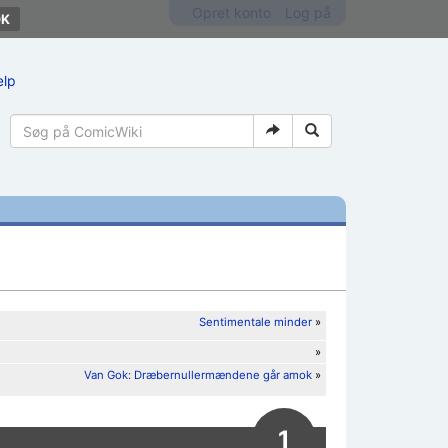
Opret konto
Log på
ælp
Sentimentale minder
»
»
Van Gok: Dræbernullermændene går amok
»
1