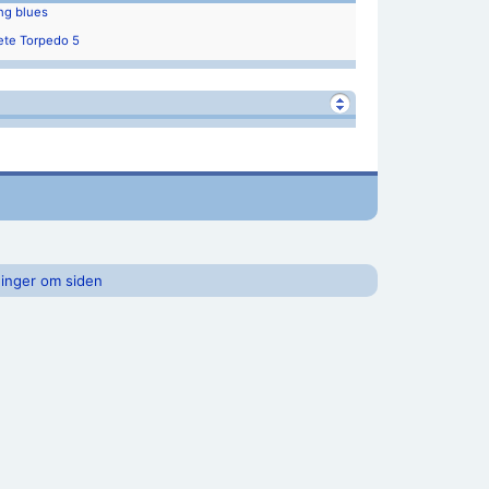
ng blues
te Torpedo 5
inger om siden