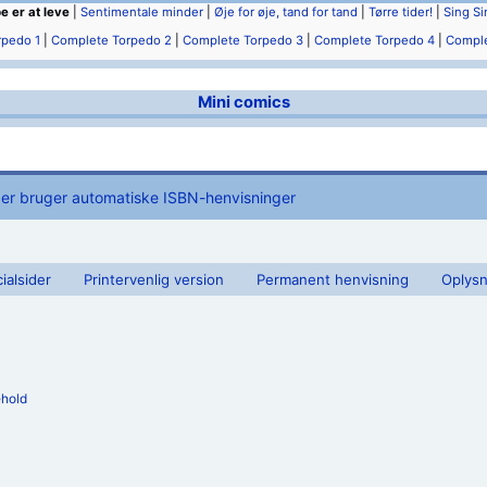
e er at leve
|
Sentimentale minder
|
Øje for øje, tand for tand
|
Tørre tider!
|
Sing Si
rpedo 1
|
Complete Torpedo 2
|
Complete Torpedo 3
|
Complete Torpedo 4
|
Comple
Mini comics
der bruger automatiske ISBN-henvisninger
ialsider
Printervenlig version
Permanent henvisning
Oplysn
ehold