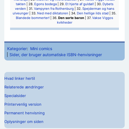
takten
| 28.
Egons bodega
| 29.
Et hjerte af guldøl!
| 30.
Dybets
verden
| 31.
Vampyren fra Rothenburg
| 32.
Spejderman og hans
ulveunger
| 33.
Ned med diktatoren
| 34.
Den hellige ilds stad
| 35.
Blandede bommerter!
| 36.
Den sorte baron
| 37.
Vakse Viggos
kvikheder
Kategorier
:
Mini comics
Sider, der bruger automatiske ISBN-henvisninger
Hvad linker hertil
Relaterede ændringer
Specialsider
Printervenlig version
Permanent henvisning
Oplysninger om siden