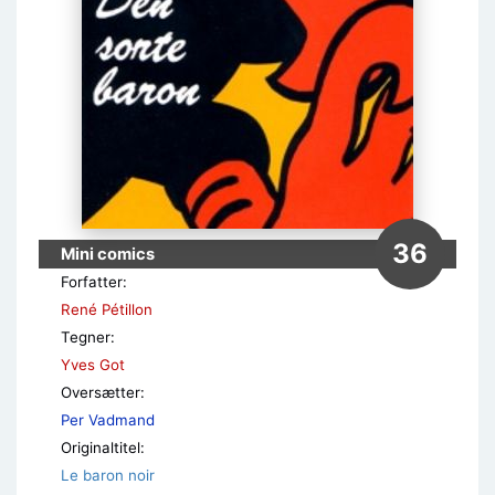
36
Mini comics
Forfatter:
René Pétillon
Tegner:
Yves Got
Oversætter:
Per Vadmand
Originaltitel:
Le baron noir