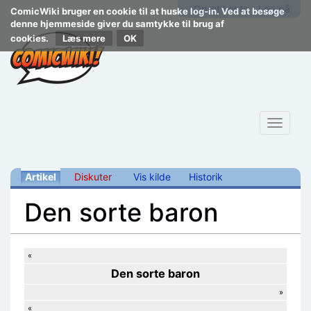
Opret konto
Log på
ComicWiki bruger en cookie til at huske log-in. Ved at besøge
denne hjemmeside giver du samtykke til brug af
cookies.
Læs mere
Toggle
navigat
Artikel
Diskuter
Vis kilde
Historik
Den sorte baron
Skift til:
navigering
,
søgning
«
Den sorte baron
»
«