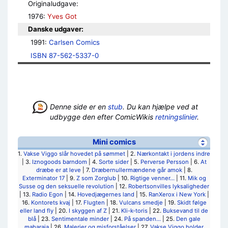
Originaludgave:
1976:
Yves Got
Danske udgaver:
1991: 
Carlsen Comics
ISBN 87-562-5337-0
Denne side er en
stub
. Du kan hjælpe ved at
udbygge den efter ComicWikis
retningslinier
.
Mini comics
1.
Vakse Viggo slår hovedet på sømmet
| 2.
Nærkontakt i jordens indre
| 3.
Iznogoods barndom
| 4.
Sorte sider
| 5.
Perverse Persson
| 6.
At
dræbe er at leve
| 7.
Dræbernullermændene går amok
| 8.
Exterminator 17
| 9.
Z som Zorglub
| 10.
Rigtige venner...
| 11.
Mik og
Susse og den seksuelle revolution
| 12.
Robertsonvilles lyksaligheder
| 13.
Radio Egon
| 14.
Hovedjægernes land
| 15.
RanXerox i New York
|
16.
Kontorets kvaj
| 17.
Flugten
| 18.
Vulcans smedje
| 19.
Skidt følge
eller land fly
| 20.
I skyggen af Z
| 21.
Kli-k-toris
| 22.
Buksevand til de
blå
| 23.
Sentimentale minder
| 24.
På spanden...
| 25.
Den gale
maharaja
| 26.
Malerier og misforståelser
| 27.
Vakse Viggo holder