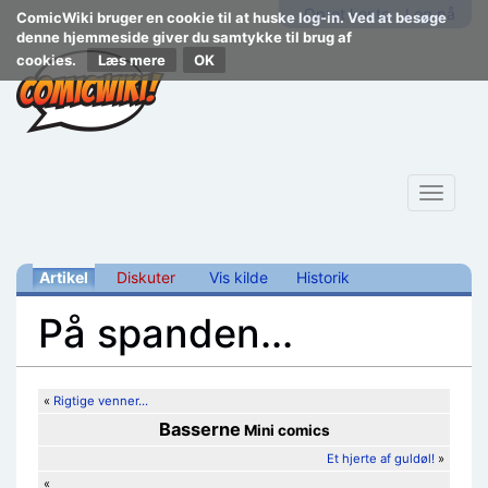
Opret konto
Log på
ComicWiki bruger en cookie til at huske log-in. Ved at besøge
denne hjemmeside giver du samtykke til brug af
cookies.
Læs mere
Toggle
navigat
Artikel
Diskuter
Vis kilde
Historik
På spanden...
Skift til:
navigering
,
søgning
«
Rigtige venner...
Basserne
Mini comics
Et hjerte af guldøl!
»
«