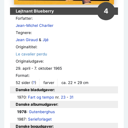
4
Løjtnant Blueberry
Forfatter:
Jean-Michel Charlier
Tegnere:
Jean Giraud
&
Jijé
Originaltitel:
Le cavalier perdu
Originaludgave:
29. april - 7. oktober 1965
Format:
52 sider
(
?
)
farver
ca. 22 × 29 cm
Danske bladudgaver:
1970: 
Fart og tempo
 nr. 
23
 - 
31
Danske albumudgaver:
1978
: 
Gutenberghus
1987: 
Serieforlaget
Danske bogudgaver: