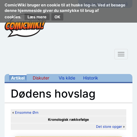
Opret konto
Log på
ComicWiki bruger en cookie til at huske log-in. Ved at besøge
denne hjemmeside giver du samtykke til brug af
cookies.
Læs mere
Toggle
navigat
Artikel
Diskuter
Vis kilde
Historik
Dødens hovslag
Skift til:
navigering
,
søgning
«
Ensomme Ørn
Kronologisk rækkefølge
Det store opgør
»