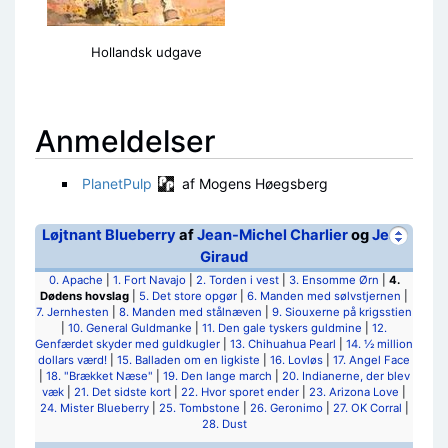
Hollandsk udgave
Anmeldelser
PlanetPulp
af Mogens Høegsberg
Løjtnant Blueberry
af
Jean-Michel Charlier
og
Jean
Giraud
0. Apache
|
1. Fort Navajo
|
2. Torden i vest
|
3. Ensomme Ørn
|
4.
Dødens hovslag
|
5. Det store opgør
|
6. Manden med sølvstjernen
|
7. Jernhesten
|
8. Manden med stålnæven
|
9. Siouxerne på krigsstien
|
10. General Guldmanke
|
11. Den gale tyskers guldmine
|
12.
Genfærdet skyder med guldkugler
|
13. Chihuahua Pearl
|
14. ½ million
dollars værd!
|
15. Balladen om en ligkiste
|
16. Lovløs
|
17. Angel Face
|
18. "Brækket Næse"
|
19. Den lange march
|
20. Indianerne, der blev
væk
|
21. Det sidste kort
|
22. Hvor sporet ender
|
23. Arizona Love
|
24. Mister Blueberry
|
25. Tombstone
|
26. Geronimo
|
27. OK Corral
|
28. Dust