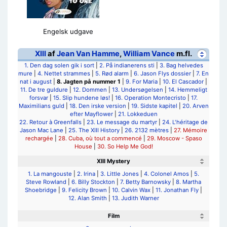
Engelsk udgave
XIII
af
Jean Van Hamme
,
William Vance
m.fl.
1. Den dag solen gik i sort
|
2. På indianerens sti
|
3. Bag helvedes
mure
|
4. Nettet strammes
|
5. Rød alarm
|
6. Jason Flys dossier
|
7. En
nat i august
|
8. Jagten på nummer 1
|
9. For Maria
|
10. El Cascador
|
11. De tre guldure
|
12. Dommen
|
13. Undersøgelsen
|
14. Hemmeligt
forsvar
|
15. Slip hundene løs!
|
16. Operation Montecristo
|
17.
Maximilians guld
|
18. Den irske version
|
19. Sidste kapitel
|
20. Arven
efter Mayflower
|
21. Lokkeduen
22. Retour à Greenfalls
|
23. Le message du martyr
|
24. L'héritage de
Jason Mac Lane
|
25. The XIII History
|
26. 2132 mètres
|
27. Mémoire
rechargée
|
28. Cuba, où tout a commencé
|
29. Moscow - Spaso
House
|
30. So Help Me God!
XIII Mystery
1. La mangouste
|
2. Irina
|
3. Little Jones
|
4. Colonel Amos
|
5.
Steve Rowland
|
6. Billy Stockton
|
7. Betty Barnowsky
|
8. Martha
Shoebridge
|
9. Felicity Brown
|
10. Calvin Wax
|
11. Jonathan Fly
|
12. Alan Smith
|
13. Judith Warner
Film