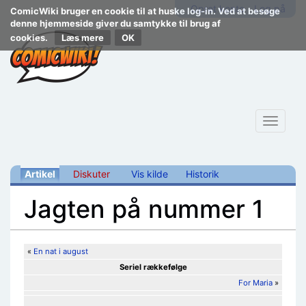
Opret konto
Log på
ComicWiki bruger en cookie til at huske log-in. Ved at besøge
denne hjemmeside giver du samtykke til brug af
cookies.
Læs mere
Toggle
navigat
Artikel
Diskuter
Vis kilde
Historik
Jagten på nummer 1
Skift til:
navigering
,
søgning
«
En nat i august
Seriel rækkefølge
For Maria
»