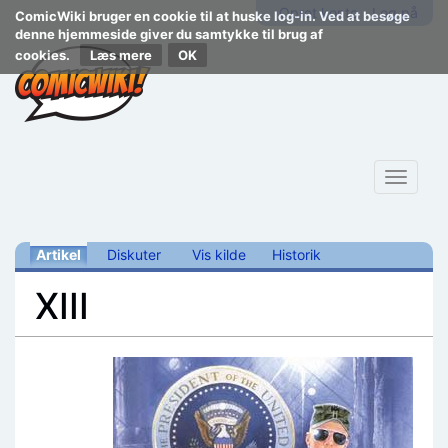
Opret konto
Log på
ComicWiki bruger en cookie til at huske log-in. Ved at besøge
denne hjemmeside giver du samtykke til brug af
cookies.
Læs mere
Toggle
navigat
Artikel
Diskuter
Vis kilde
Historik
XIII
Skift til:
navigering
,
søgning