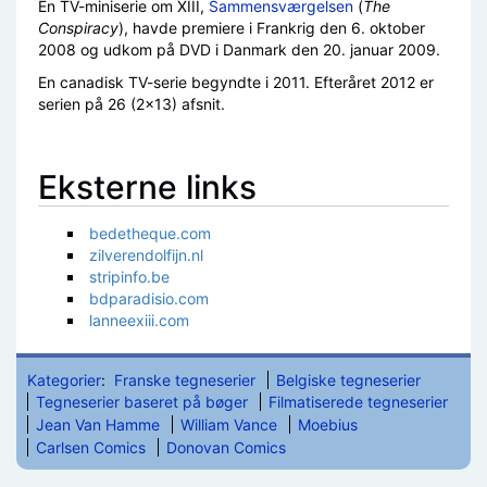
En TV-miniserie om XIII,
Sammensværgelsen
(
The
Conspiracy
), havde premiere i Frankrig den 6. oktober
2008 og udkom på DVD i Danmark den 20. januar 2009.
En canadisk TV-serie begyndte i 2011. Efteråret 2012 er
serien på 26 (2x13) afsnit.
Eksterne links
bedetheque.com
zilverendolfijn.nl
stripinfo.be
bdparadisio.com
lanneexiii.com
Kategorier
:
Franske tegneserier
Belgiske tegneserier
Tegneserier baseret på bøger
Filmatiserede tegneserier
Jean Van Hamme
William Vance
Moebius
Carlsen Comics
Donovan Comics