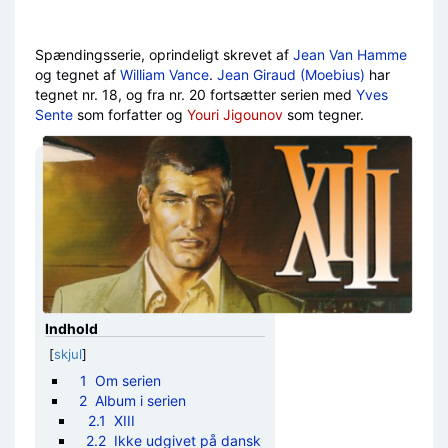
Spændingsserie, oprindeligt skrevet af
Jean Van Hamme
og tegnet af
William Vance
.
Jean Giraud (Moebius)
har
tegnet nr. 18, og fra nr. 20 fortsætter serien med
Yves
Sente
som forfatter og
Youri Jigounov
som tegner.
Indhold
[
skjul
]
1
Om serien
2
Album i serien
2.1
XIII
2.2
Ikke udgivet på dansk