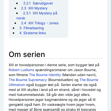
2.2.1
Særudgaver
2.3
XIII Mystery
2.3.1
XIII Mystery på
norsk
2.4
XIII Trilogy - Jones
3
Filmatisering
4
Eksterne links
Om serien
XIII er hovedpersonen i denne serie, som bygger løst på
Robert Ludlums
spændingsromaner om Jason Bourne,
som filmene
The Bourne Identity
(Manden uden navn),
The Bourne Supremacy
(Bourneduellen) og
The Bourne
Ultimatum
også bygger løst på. Serien starter da også
med at XIII skylles i land på en strand, såret i hovedet og
med hukommelsestab. Så går den vilde jagt ellers.
Hovedpersonen jager bagmændene og de jager så til
gengæld også ham. En vaskeægte hvem jager hvem,
med masser af åbne spørgsmål og straks ét besvares