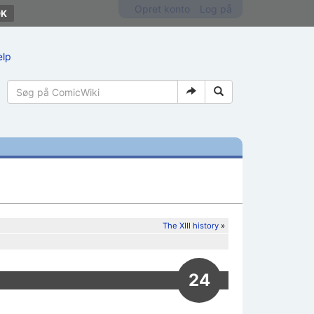
Opret konto
Log på
ælp
The XIII history
»
24