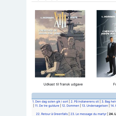
Udkast til fransk udgave
F
1. Den dag solen gik i sort
|
2. På indianerens sti
|
3. Bag he
|
11. De tre guldure
|
12. Dommen
|
13. Undersøgelsen
|
14.
22. Retour à Greenfalls
|
23. Le message du martyr
|
24. 