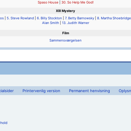
Spaso House
|
30. So Help Me God!
XIII Mystery
mos
|
5. Steve Rowland
|
6. Billy Stockton
|
7. Betty Barnowsky
|
8. Martha Shoebridge
Alan Smith
|
13. Judith Warner
Film
Sammensværgelsen
ialsider
Printervenlig version
Permanent henvisning
Oplysn
ehold