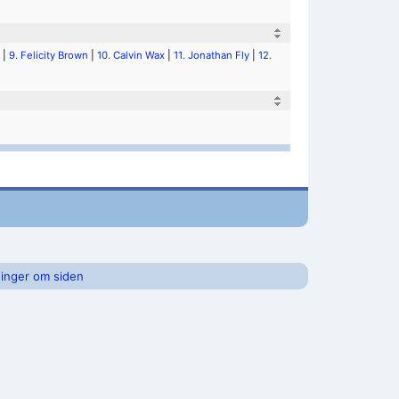
|
9. Felicity Brown
|
10. Calvin Wax
|
11. Jonathan Fly
|
12.
inger om siden