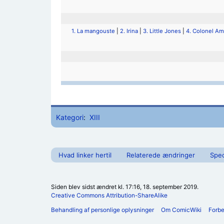
1. La mangouste
|
2. Irina
|
3. Little Jones
|
4. Colonel A
Kategori
:
XIII
Hvad linker hertil
Relaterede ændringer
Spec
Siden blev sidst ændret kl. 17:16, 18. september 2019.
Creative Commons Attribution-ShareAlike
Behandling af personlige oplysninger
Om ComicWiki
Forb