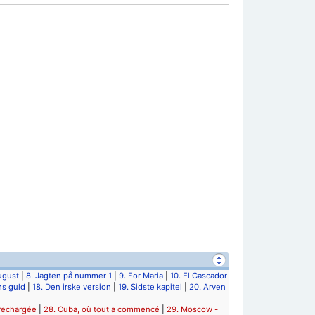
august
|
8. Jagten på nummer 1
|
9. For Maria
|
10. El Cascador
ns guld
|
18. Den irske version
|
19. Sidste kapitel
|
20. Arven
rechargée
|
28. Cuba, où tout a commencé
|
29. Moscow -