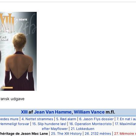
ransk udgave
XIII
af
Jean Van Hamme
,
William Vance
m.fl.
lvedes mure
|
4. Nettet strammes
|
5. Rød alarm
|
6. Jason Flys dossier
|
7. En nat i 
 Hemmeligt forsvar
|
15. Slip hundene løs!
|
16. Operation Montecristo
|
17. Maximilia
efter Mayflower
|
21. Lokkeduen
L'héritage de Jason Mac Lane
|
25. The XIII History
|
26. 2132 mètres
|
27. Mémoire 