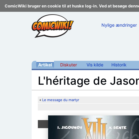
ComicWiki bruger en cookie til at huske log-in. Ved at besøge denn
Nylige ændringer
Artikel
Diskuter
Vis kilde
Historik
L'héritage de Jas
Skift til:
navigering
,
søgning
«
Le message du martyr