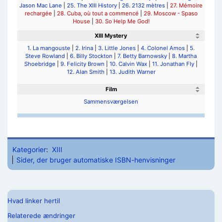
Jason Mac Lane
|
25. The XIII History
|
26. 2132 mètres
|
27. Mémoire
rechargée
|
28. Cuba, où tout a commencé
|
29. Moscow - Spaso
House
|
30. So Help Me God!
XIII Mystery
1. La mangouste
|
2. Irina
|
3. Little Jones
|
4. Colonel Amos
|
5.
Steve Rowland
|
6. Billy Stockton
|
7. Betty Barnowsky
|
8. Martha
Shoebridge
|
9. Felicity Brown
|
10. Calvin Wax
|
11. Jonathan Fly
|
12. Alan Smith
|
13. Judith Warner
Film
Sammensværgelsen
Kategorier
:
XIII
Sider, der bruger automatiske ISBN-henvisninger
Hvad linker hertil
Relaterede ændringer