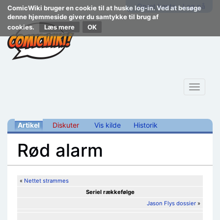
Opret konto
Log på
ComicWiki bruger en cookie til at huske log-in. Ved at besøge
denne hjemmeside giver du samtykke til brug af
cookies.
Læs mere
Toggle
navigat
Artikel
Diskuter
Vis kilde
Historik
Rød alarm
Skift til:
navigering
,
søgning
«
Nettet strammes
Seriel rækkefølge
Jason Flys dossier
»