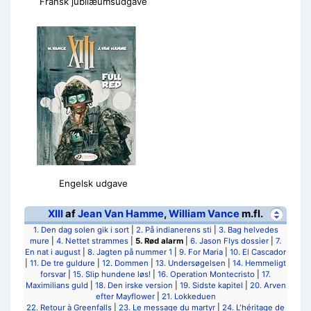
Fransk jubilæumsudgave
Engelsk udgave
XIII
af
Jean Van Hamme
,
William Vance
m.fl.
1. Den dag solen gik i sort
|
2. På indianerens sti
|
3. Bag helvedes
mure
|
4. Nettet strammes
|
5. Rød alarm
|
6. Jason Flys dossier
|
7.
En nat i august
|
8. Jagten på nummer 1
|
9. For Maria
|
10. El Cascador
|
11. De tre guldure
|
12. Dommen
|
13. Undersøgelsen
|
14. Hemmeligt
forsvar
|
15. Slip hundene løs!
|
16. Operation Montecristo
|
17.
Maximilians guld
|
18. Den irske version
|
19. Sidste kapitel
|
20. Arven
efter Mayflower
|
21. Lokkeduen
22. Retour à Greenfalls
|
23. Le message du martyr
|
24. L'héritage de