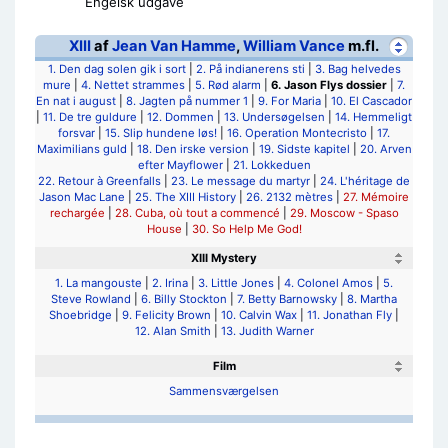
Engelsk udgave
XIII
af
Jean Van Hamme
,
William Vance
m.fl.
1. Den dag solen gik i sort
|
2. På indianerens sti
|
3. Bag helvedes
mure
|
4. Nettet strammes
|
5. Rød alarm
|
6. Jason Flys dossier
|
7.
En nat i august
|
8. Jagten på nummer 1
|
9. For Maria
|
10. El Cascador
|
11. De tre guldure
|
12. Dommen
|
13. Undersøgelsen
|
14. Hemmeligt
forsvar
|
15. Slip hundene løs!
|
16. Operation Montecristo
|
17.
Maximilians guld
|
18. Den irske version
|
19. Sidste kapitel
|
20. Arven
efter Mayflower
|
21. Lokkeduen
22. Retour à Greenfalls
|
23. Le message du martyr
|
24. L'héritage de
Jason Mac Lane
|
25. The XIII History
|
26. 2132 mètres
|
27. Mémoire
rechargée
|
28. Cuba, où tout a commencé
|
29. Moscow - Spaso
House
|
30. So Help Me God!
XIII Mystery
1. La mangouste
|
2. Irina
|
3. Little Jones
|
4. Colonel Amos
|
5.
Steve Rowland
|
6. Billy Stockton
|
7. Betty Barnowsky
|
8. Martha
Shoebridge
|
9. Felicity Brown
|
10. Calvin Wax
|
11. Jonathan Fly
|
12. Alan Smith
|
13. Judith Warner
Film
Sammensværgelsen