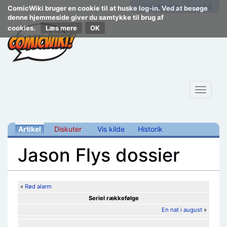
Opret konto
Log på
ComicWiki bruger en cookie til at huske log-in. Ved at besøge
denne hjemmeside giver du samtykke til brug af
cookies.
Læs mere
Toggle
navigat
Artikel
Diskuter
Vis kilde
Historik
Jason Flys dossier
Skift til:
navigering
,
søgning
«
Rød alarm
Seriel rækkefølge
En nat i august
»