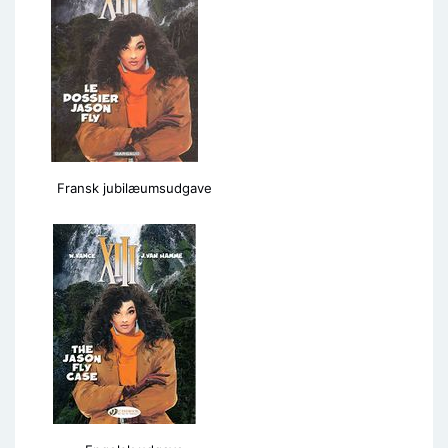
Fransk jubilæumsudgave