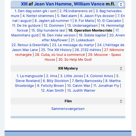
XIII
af
Jean Van Hamme
,
William Vance
m.fl.
1. Den dag solen gik i sort
|
2. På indianerens sti
|
3. Bag helvedes
mure
|
4. Nettet strammes
|
5. Rød alarm
|
6. Jason Flys dossier
|
7. En
nat i august
|
8. Jagten på nummer 1
|
9. For Maria
|
10. El Cascador
|
11. De tre guldure
|
12. Dommen
|
13. Undersøgelsen
|
14. Hemmeligt
forsvar
|
15. Slip hundene løs!
|
16. Operation Montecristo
|
17.
Maximilians guld
|
18. Den irske version
|
19. Sidste kapitel
|
20. Arven
efter Mayflower
|
21. Lokkeduen
22. Retour à Greenfalls
|
23. Le message du martyr
|
24. L'héritage de
Jason Mac Lane
|
25. The XIII History
|
26. 2132 mètres
|
27. Mémoire
rechargée
|
28. Cuba, où tout a commencé
|
29. Moscow - Spaso
House
|
30. So Help Me God!
XIII Mystery
1. La mangouste
|
2. Irina
|
3. Little Jones
|
4. Colonel Amos
|
5.
Steve Rowland
|
6. Billy Stockton
|
7. Betty Barnowsky
|
8. Martha
Shoebridge
|
9. Felicity Brown
|
10. Calvin Wax
|
11. Jonathan Fly
|
12. Alan Smith
|
13. Judith Warner
Film
Sammensværgelsen