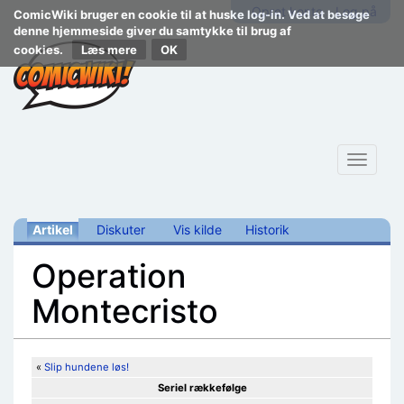
Opret konto
Log på
ComicWiki bruger en cookie til at huske log-in. Ved at besøge
denne hjemmeside giver du samtykke til brug af
cookies.
Læs mere
Toggle
navigat
Artikel
Diskuter
Vis kilde
Historik
Operation
Montecristo
Skift til:
navigering
,
søgning
«
Slip hundene løs!
Seriel rækkefølge