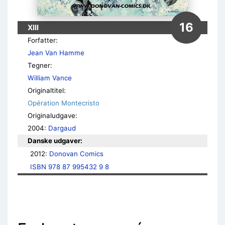
16
XIII
Forfatter:
Jean Van Hamme
Tegner:
William Vance
Originaltitel:
Opération Montecristo
Originaludgave:
2004:
Dargaud
Danske udgaver:
2012: 
Donovan Comics
ISBN 978 87 995432 9 8