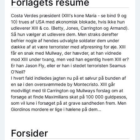
Forlagets resumé
Costa Verdes præsident (XIII's kone Maria - se bind 9 og
10) trues af USA med økonomisk blokade, hvis ikke hun
udleverer XIII & co. (Betty, Jones, Carrington og Armand).
Så hun vælger at udlevere dem. Men straks derefter
befrier nogle af hendes udvalgte soldater dem under
dække af at være terrorister med afpresning for øje. XIII
får en snak med Mullway, der hævder, at han vidnede
mod XIII under tvang, men ved han egentlig hvem XIII er?
Er han Jason Fly, eller er han i stedet terroristen Seamus
O'Neil?
I hvert fald indledes jagten nu på et sølvur på bunden af
en sø i den oversvømmede by Montecristo. XIII går
modvilligt med til Carrington og Mullways forslag om at
forsøge at finde Maximilians skat på 100 000 guldpesos,
som vil lune i forsøget på at grave sandheden frem. Men
Giordinos mordere er lige i hælene på dem...
Forsider