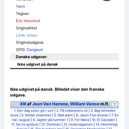
Yann
Tegner:
Éric Henninot
Originaltitel:
Little Jones
Originaludgave:
2010:
Dargaud
Danske udgaver:
Ikke udgivet på dansk
Ikke udgivet på dansk. Billedet viser den franske
udgave.
XIII
af
Jean Van Hamme
,
William Vance
m.fl.
1. Den dag solen gik i sort
|
2. På indianerens sti
|
3. Bag helvedes
mure
|
4. Nettet strammes
|
5. Rød alarm
|
6. Jason Flys dossier
|
7. En
nat i august
|
8. Jagten på nummer 1
|
9. For Maria
|
10. El Cascador
|
11. De tre guldure
|
12. Dommen
|
13. Undersøgelsen
|
14. Hemmeligt