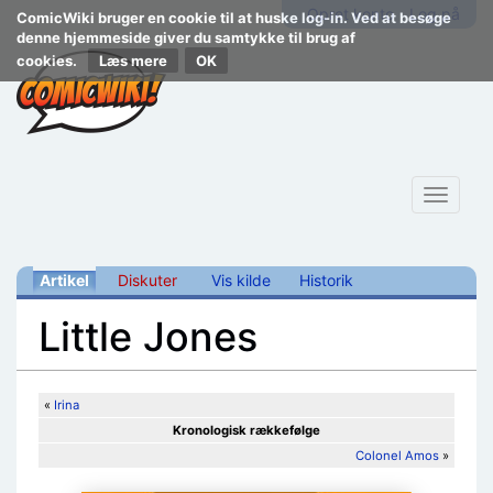
Opret konto
Log på
ComicWiki bruger en cookie til at huske log-in. Ved at besøge
denne hjemmeside giver du samtykke til brug af
cookies.
Læs mere
Toggle
navigat
Artikel
Diskuter
Vis kilde
Historik
Little Jones
Skift til:
navigering
,
søgning
«
Irina
Kronologisk rækkefølge
Colonel Amos
»