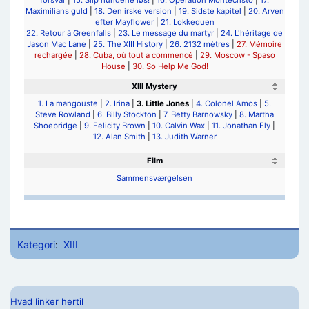
forsvar
|
15. Slip hundene løs!
|
16. Operation Montecristo
|
17.
Maximilians guld
|
18. Den irske version
|
19. Sidste kapitel
|
20. Arven
efter Mayflower
|
21. Lokkeduen
22. Retour à Greenfalls
|
23. Le message du martyr
|
24. L'héritage de
Jason Mac Lane
|
25. The XIII History
|
26. 2132 mètres
|
27. Mémoire
rechargée
|
28. Cuba, où tout a commencé
|
29. Moscow - Spaso
House
|
30. So Help Me God!
XIII Mystery
1. La mangouste
|
2. Irina
|
3. Little Jones
|
4. Colonel Amos
|
5.
Steve Rowland
|
6. Billy Stockton
|
7. Betty Barnowsky
|
8. Martha
Shoebridge
|
9. Felicity Brown
|
10. Calvin Wax
|
11. Jonathan Fly
|
12. Alan Smith
|
13. Judith Warner
Film
Sammensværgelsen
Kategori
:
XIII
Hvad linker hertil