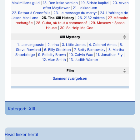
Maximilians guld
|
18. Den irske version
|
19. Sidste kapitel
|
20. Arven
efter Mayflower
|
21. Lokkeduen
22. Retour à Greenfalls
|
23. Le message du martyr
|
24. L'héritage de
Jason Mac Lane
|
25. The XIII History
|
26. 2132 mètres
|
27. Mémoire
rechargée
|
28. Cuba, où tout a commencé
|
29. Moscow - Spaso
House
|
30. So Help Me God!
XIII Mystery
1. La mangouste
|
2. Irina
|
3. Little Jones
|
4. Colonel Amos
|
5.
Steve Rowland
|
6. Billy Stockton
|
7. Betty Barnowsky
|
8. Martha
Shoebridge
|
9. Felicity Brown
|
10. Calvin Wax
|
11. Jonathan Fly
|
12. Alan Smith
|
13. Judith Warner
Film
Sammensværgelsen
Kategori
:
XIII
Hvad linker hertil