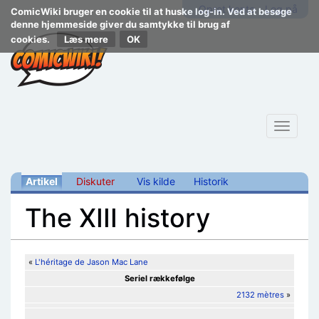
Opret konto
Log på
ComicWiki bruger en cookie til at huske log-in. Ved at besøge
denne hjemmeside giver du samtykke til brug af
cookies.
Læs mere
Toggle
navigat
Artikel
Diskuter
Vis kilde
Historik
The XIII history
Skift til:
navigering
,
søgning
«
L'héritage de Jason Mac Lane
Seriel rækkefølge
2132 mètres
»