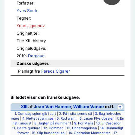
Forfatter:
Yves Sente
Tegner:
Youri Jigounov
Originaltitel:
The XIII history
Originaludgave:
2019:
Dargaud
Danske udgaver:
Planlagt fra 
Faraos Cigarer
Billedet viser den franske udgave.
XIII
af
Jean Van Hamme
,
William Vance
m.fl.
1. Den dag solen gik i sort
|
2. På indianerens sti
|
3. Bag helvedes
mure
|
4. Nettet strammes
|
5. Rød alarm
|
6. Jason Flys dossier
|
7. En
nat i august
|
8. Jagten på nummer 1
|
9. For Maria
|
10. El Cascador
|
11. De tre guldure
|
12. Dommen
|
13. Undersøgelsen
|
14. Hemmeligt
forsvar
|
15. Slip hundene løs!
|
16. Operation Montecristo
|
17.