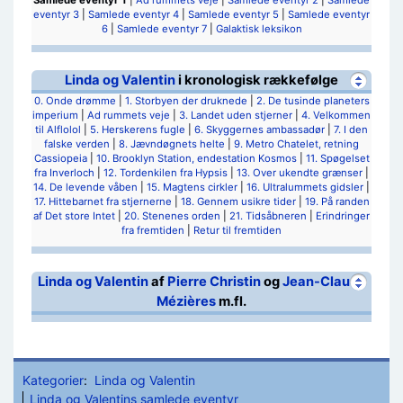
Samlede eventyr 1
|
Ad rummets veje
|
Samlede eventyr 2
|
Samlede
eventyr 3
|
Samlede eventyr 4
|
Samlede eventyr 5
|
Samlede eventyr
6
|
Samlede eventyr 7
|
Galaktisk leksikon
Linda og Valentin
i kronologisk rækkefølge
0. Onde drømme
|
1. Storbyen der druknede
|
2. De tusinde planeters
imperium
|
Ad rummets veje
|
3. Landet uden stjerner
|
4. Velkommen
til Alflolol
|
5. Herskerens fugle
|
6. Skyggernes ambassadør
|
7. I den
falske verden
|
8. Jævndøgnets helte
|
9. Metro Chatelet, retning
Cassiopeia
|
10. Brooklyn Station, endestation Kosmos
|
11. Spøgelset
fra Inverloch
|
12. Tordenkilen fra Hypsis
|
13. Over ukendte grænser
|
14. De levende våben
|
15. Magtens cirkler
|
16. Ultralummets gidsler
|
17. Hittebarnet fra stjernerne
|
18. Gennem usikre tider
|
19. På randen
af Det store Intet
|
20. Stenenes orden
|
21. Tidsåbneren
|
Erindringer
fra fremtiden
|
Retur til fremtiden
Linda og Valentin
af
Pierre Christin
og
Jean-Claude
Mézières
m.fl.
Kategorier
:
Linda og Valentin
Linda og Valentins samlede eventyr