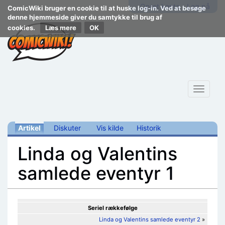
Opret konto
Log på
ComicWiki bruger en cookie til at huske log-in. Ved at besøge
denne hjemmeside giver du samtykke til brug af
cookies.
Læs mere
Toggle
navigat
Artikel
Diskuter
Vis kilde
Historik
Linda og Valentins
samlede eventyr 1
Skift til:
navigering
,
søgning
Seriel rækkefølge
Linda og Valentins samlede eventyr 2
»