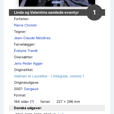
1
Linda og Valentins samlede eventyr
Forfatter:
Pierre Christin
Tegner:
Jean-Claude Mézières
Farvelægger:
Évelyne Tranlé
Oversætter:
Jens Peder Agger
Originaltitel:
Valérian et Laureline - L'intégrale, volume 1
Originaludgave:
2007:
Dargaud
Format:
164 sider
(
?
)
farver
227 × 296 mm
Danske udgaver: