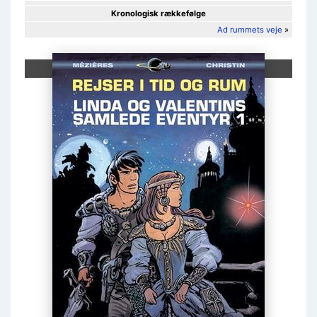
Kronologisk rækkefølge
Ad rummets veje
»