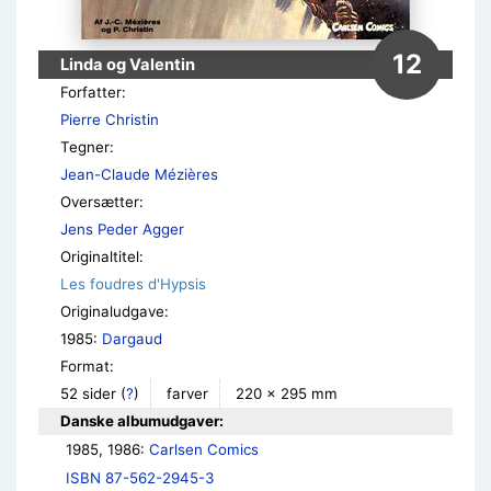
12
Linda og Valentin
Forfatter:
Pierre Christin
Tegner:
Jean-Claude Mézières
Oversætter:
Jens Peder Agger
Originaltitel:
Les foudres d'Hypsis
Originaludgave:
1985:
Dargaud
Format:
52 sider
(
?
)
farver
220 × 295 mm
Danske albumudgaver:
1985, 1986: 
Carlsen Comics
ISBN 87-562-2945-3