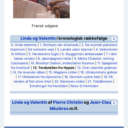
Fransk udgave
Linda og Valentin
i kronologisk rækkefølge
0. Onde drømme
|
1. Storbyen der druknede
|
2. De tusinde planeters
imperium
|
Ad rummets veje
|
3. Landet uden stjerner
|
4. Velkommen
til Alflolol
|
5. Herskerens fugle
|
6. Skyggernes ambassadør
|
7. I den
falske verden
|
8. Jævndøgnets helte
|
9. Metro Chatelet, retning
Cassiopeia
|
10. Brooklyn Station, endestation Kosmos
|
11. Spøgelset
fra Inverloch
|
12. Tordenkilen fra Hypsis
|
13. Over ukendte grænser
|
14. De levende våben
|
15. Magtens cirkler
|
16. Ultralummets gidsler
|
17. Hittebarnet fra stjernerne
|
18. Gennem usikre tider
|
19. På
randen af Det store Intet
|
20. Stenenes orden
|
21. Tidsåbneren
|
Erindringer fra fremtiden
|
Retur til fremtiden
Linda og Valentin
af
Pierre Christin
og
Jean-Claude
Mézières
m.fl.