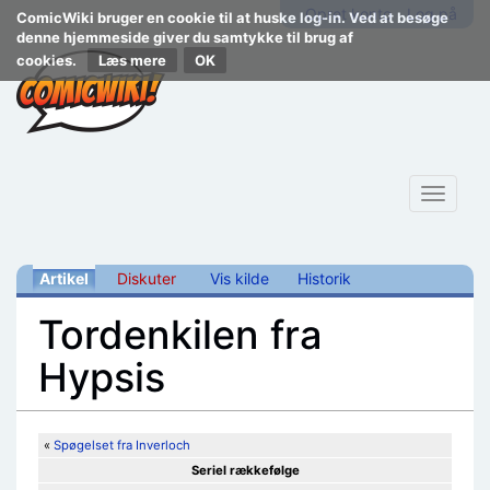
Opret konto
Log på
ComicWiki bruger en cookie til at huske log-in. Ved at besøge
denne hjemmeside giver du samtykke til brug af
cookies.
Læs mere
Toggle
navigat
Artikel
Diskuter
Vis kilde
Historik
Tordenkilen fra
Hypsis
Skift til:
navigering
,
søgning
«
Spøgelset fra Inverloch
Seriel rækkefølge