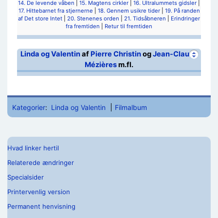
14. De levende våben
|
15. Magtens cirkler
|
16. Ultralummets gidsler
|
17. Hittebarnet fra stjernerne
|
18. Gennem usikre tider
|
19. På randen
af Det store Intet
|
20. Stenenes orden
|
21. Tidsåbneren
|
Erindringer
fra fremtiden
|
Retur til fremtiden
Linda og Valentin
af
Pierre Christin
og
Jean-Claude
Mézières
m.fl.
Kategorier
:
Linda og Valentin
Filmalbum
Hvad linker hertil
Relaterede ændringer
Specialsider
Printervenlig version
Permanent henvisning