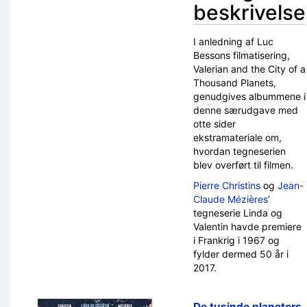
beskrivelse
I anledning af Luc
Bessons filmatisering,
Valerian and the City of a
Thousand Planets,
genudgives albummene i
denne særudgave med
otte sider
ekstramateriale om,
hvordan tegneserien
blev overført til filmen.
Pierre Christins
og
Jean-
Claude Mézières
’
tegneserie Linda og
Valentin havde premiere
i Frankrig i 1967 og
fylder dermed 50 år i
2017.
De tusinde planeters