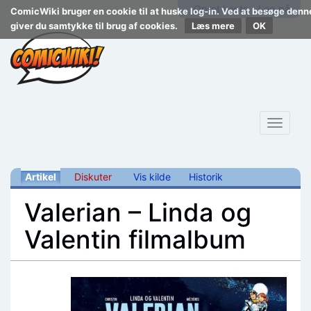
Opret konto
Log på
ComicWiki bruger en cookie til at huske log-in. Ved at besøge de
giver du samtykke til brug af cookies.
Læs mere
Toggle
navigat
Artikel
Diskuter
Vis kilde
Historik
Valerian – Linda og
Valentin filmalbum
Skift til:
navigering
,
søgning