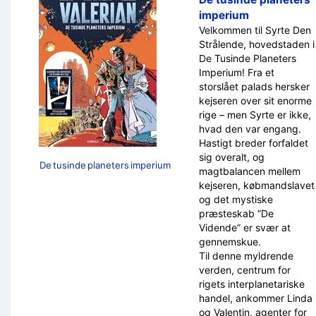
imperium
Velkommen til Syrte Den
Strålende, hovedstaden i
De Tusinde Planeters
Imperium! Fra et
storslået palads hersker
kejseren over sit enorme
rige – men Syrte er ikke,
hvad den var engang.
Hastigt breder forfaldet
sig overalt, og
De tusinde planeters imperium
magtbalancen mellem
kejseren, købmandslavet
og det mystiske
præsteskab ”De
Vidende” er svær at
gennemskue.
Til denne myldrende
verden, centrum for
rigets interplanetariske
handel, ankommer Linda
og Valentin, agenter for