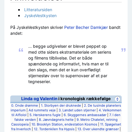
Litteratursiden
JyskeVestkysten
På JyskeVestkysten skriver
Peter Becher Damkjær
bandt
andet:
... begge udgivelser er blevet peppet op
“
”
med otte siders ekstramateriale om seriens
og filmens tilblivelse. Det er både
spændende og informativt, hvis man er til
den slags, men det er kun overflødigt
stjernestøv over to supernovaer af et par
tegneserier.
Linda og Valentin
i kronologisk rækkefølge
0. Onde drømme
|
1. Storbyen der druknede
|
2. De tusinde planeters
imperium
|
Ad rummets veje
|
3. Landet uden stjerner
|
4. Velkommen
til Alflolol
|
5. Herskerens fugle
|
6. Skyggernes ambassadør
|
7. I den
falske verden
|
8. Jævndøgnets helte
|
9. Metro Chatelet, retning
Cassiopeia
|
10. Brooklyn Station, endestation Kosmos
|
11. Spøgelset
fra Inverloch
|
12. Tordenkilen fra Hypsis
|
13. Over ukendte grænser
|