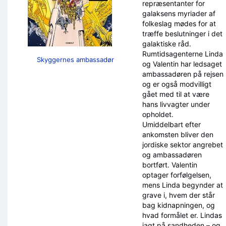
repræsentanter for
galaksens myriader af
folkeslag mødes for at
træffe beslutninger i det
galaktiske råd.
Rumtidsagenterne Linda
Skyggernes ambassadør
og Valentin har ledsaget
ambassadøren på rejsen
og er også modvilligt
gået med til at være
hans livvagter under
opholdet.
Umiddelbart efter
ankomsten bliver den
jordiske sektor angrebet
og ambassadøren
bortført. Valentin
optager forfølgelsen,
mens Linda begynder at
grave i, hvem der står
bag kidnapningen, og
hvad formålet er. Lindas
jagt på sandheden – og