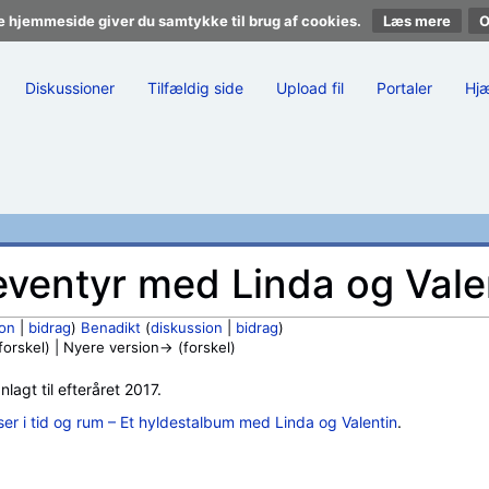
e hjemmeside giver du samtykke til brug af cookies.
Læs mere
Diskussioner
Tilfældig side
Upload fil
Portaler
Hj
eventyr med Linda og Vale
ion
|
bidrag
)
Benadikt
(
diskussion
|
bidrag
)
rskel) | Nyere version→ (forskel)
nlagt til efteråret 2017.
ser i tid og rum – Et hyldestalbum med Linda og Valentin
.