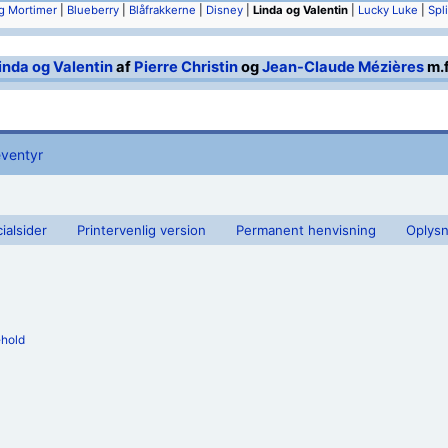
g Mortimer
|
Blueberry
|
Blåfrakkerne
|
Disney
|
Linda og Valentin
|
Lucky Luke
|
Spl
inda og Valentin
af
Pierre Christin
og
Jean-Claude Mézières
m.f
eventyr
ialsider
Printervenlig version
Permanent henvisning
Oplysn
ehold