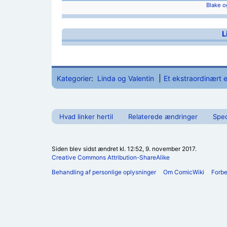
Blake o
L
Kategorier
:
Linda og Valentin
Et ekstraordinært 
Hvad linker hertil
Relaterede ændringer
Spec
Siden blev sidst ændret kl. 12:52, 9. november 2017.
Creative Commons Attribution-ShareAlike
Behandling af personlige oplysninger
Om ComicWiki
Forb