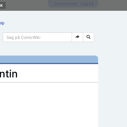
Opret konto
Log på
ælp
ntin