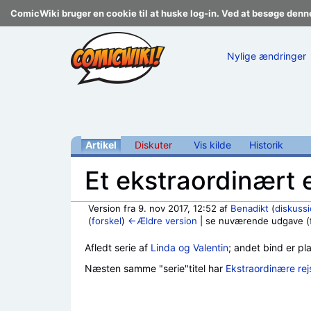
ComicWiki bruger en cookie til at huske log-in. Ved at besøge denn
Nylige ændringer
Artikel
Diskuter
Vis kilde
Historik
Et ekstraordinært 
Version fra 9. nov 2017, 12:52 af
Benadikt
(
diskuss
(
forskel
)
←Ældre version
| se nuværende udgave (fo
Skift til:
navigering
,
søgning
Afledt serie af
Linda og Valentin
; andet bind er pla
Næsten samme "serie"titel har
Ekstraordinære rej