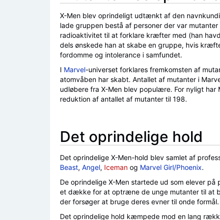
X-Men blev oprindeligt udtænkt af den navnkund
lade gruppen bestå af personer der var mutanter tj
radioaktivitet til at forklare kræfter med (han ha
dels ønskede han at skabe en gruppe, hvis kræft
fordomme og intolerance i samfundet.
I
Marvel
-universet forklares fremkomsten af mut
atomvåben har skabt. Antallet af mutanter i Marve
udløbere fra X-Men blev populære. For nyligt har 
reduktion af antallet af mutanter til 198.
Det oprindelige hold
Det oprindelige X-Men-hold blev samlet af profes
Beast
,
Angel
,
Iceman
og
Marvel Girl/Phoenix
.
De oprindelige X-Men startede ud som elever på p
et dække for at optræne de unge mutanter til a
der forsøger at bruge deres evner til onde formål.
Det oprindelige hold kæmpede mod en lang rækk