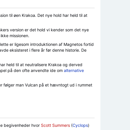
ion til øen Krakoa. Det nye hold har held til at
bakers version er det hold vi kender som det nye
 ikke missionen.
dette er ligesom introduktionen af Magnetos fortid
de eksisteret i flere år før denne historie. De
ar held til at neutralisere Krakoa og derved
empel på den ofte anvendte ide om
alternative
 Her følger man Vulcan på et hævntogt ud i rummet
kke begivenheder hvor
Scott Summers
(
Cyclops
)