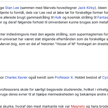
ige
Stan Lee
(sammen med Marvels hovedtegner
Jack Kirby
). Ideen
ente to formål, dels var Lee ved at løbe tør for forskellige former fo
vde allerede brugt gammastråling til
Hulk
og kosmisk stråling til
Fantas
er og deraf følgende forhold til omverdenen kunne bruges som metaf
anter indledningsvis med den øgede stråling, som supermagternes f
l-universet har været støt stigende efterhånden som de forskellige s
Marvel dog, som en del af historien "House of M" foretaget en drasti
sor
Charles Xavier
også kendt som
Professor X
. Holdet bestod af
Cyc
rofessorens skole for særligt begavede studerende, hvilket i virkeli
t bruge deres evner til at hjælpe menneskeheden og bekæmpe andre 
e skurke, hvoraf den mest markante nok var
Magneto
og hans brode