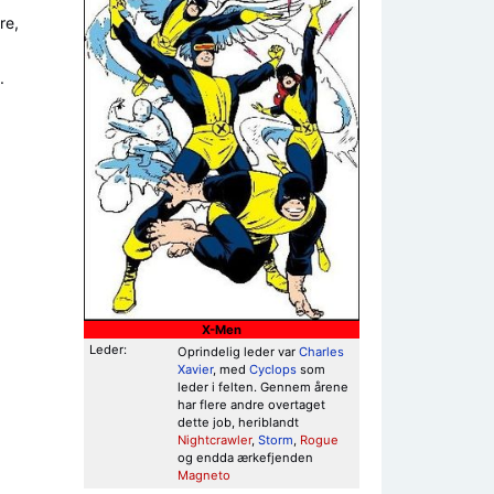
re,
.
X-Men
Leder:
Oprindelig leder var
Charles
Xavier
, med
Cyclops
som
leder i felten. Gennem årene
har flere andre overtaget
dette job, heriblandt
Nightcrawler
,
Storm
,
Rogue
og endda ærkefjenden
Magneto