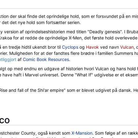
tion der skal finde det oprindelige hold, som er forsvundet på en miss
r det det nye hold som fortsætter serien.
y version af oprindelseshistorien med titlen "Deadly genesis". I Bru
 Krakoa for at redde de oprindelige X-Men, det første hold overlevede
n tredje hidtil ukendt bror til
Cyclops
og
Havok
ved navn
Vulcan
, 
ier. Muligheden for at der fandtes flere brødre i familien Summers hav
tliggjort
af
Comic Book Resources
.
ulgt op med endnu en udgave af historien hvori Vulcan og hans hold h
e have haft i Marvel universet. Denne "What If" udgivelse er et eks
 "Rise and fall of the Shi'ar empire" som er blevet udgivet på dansk.
sco
 Westchester County, også kendt som
X-Mansion
. Som følge af en ræ