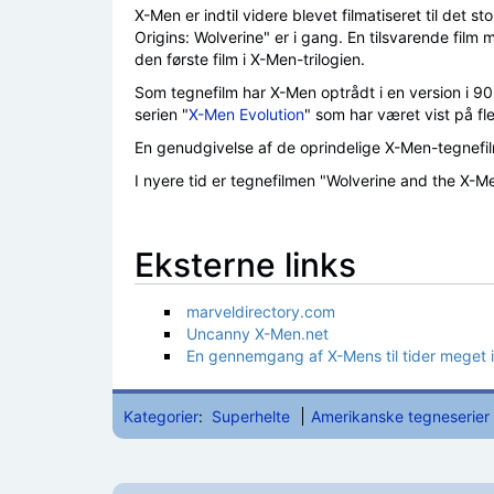
X-Men er indtil videre blevet filmatiseret til det s
Origins: Wolverine" er i gang. En tilsvarende film
den første film i X-Men-trilogien.
Som tegnefilm har X-Men optrådt i en version i 9
serien "
X-Men Evolution
" som har været vist på fl
En genudgivelse af de oprindelige X-Men-tegnefilm
I nyere tid er tegnefilmen "Wolverine and the X-M
Eksterne links
marveldirectory.com
Uncanny X-Men.net
En gennemgang af X-Mens til tider meget in
Kategorier
:
Superhelte
Amerikanske tegneserier