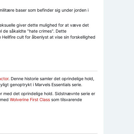
litære baser som befinder sig under jorden i
seksuelle giver dette mulighed for at væve det
 de såkaldte "hate crimes". Dette
llfire cult for åbenlyst at vise sin forskellighed
actor
. Denne historie samler det oprindelige hold,
yligt genoptrykt i Marvels Essentials serie.
ier med det oprindelige hold. Sidstnævnte serie er
et med
Wolverine First Class
som tilsvarende