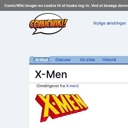
ComicWiki bruger en cookie til at huske log-in. Ved at besøge denn
Nylige ændringer
Artikel
Diskuter
Vis kilde
Historik
X-Men
(Omdirigeret fra
X-men
)
Skift til:
navigering
,
søgning