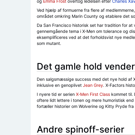
og
Emma Frost
overtog ledelsen efter
Charles Xav
Ved hjælp af formuerne fra flere af medlemmerne
området omkring Marin County og etablere det so
Da San Francisco historisk set har tradition for 
gennemgående tema i X-Men om tolerance og diskr
eksemplificeres ved at det forholdsvist nye med
som mutant.
Det gamle hold vender
Den salgsmæssige success med det nye hold af X-M
inklusive en genoplivet
Jean Grey
. X-Factors hist
I nyere tid er serien
X-Men First Class
kommet til. 
oftere lidt lettere i tonen og mere humoristisk en
fortæller historier om Wolverine og Kitty Pryde f
Andre spinoff-serier