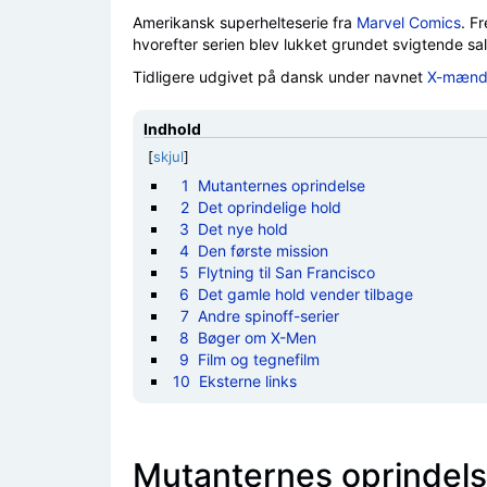
Amerikansk superhelteserie fra
Marvel Comics
. F
hvorefter serien blev lukket grundet svigtende sal
Tidligere udgivet på dansk under navnet
X-mænde
Indhold
[
skjul
]
1
Mutanternes oprindelse
2
Det oprindelige hold
3
Det nye hold
4
Den første mission
5
Flytning til San Francisco
6
Det gamle hold vender tilbage
7
Andre spinoff-serier
8
Bøger om X-Men
9
Film og tegnefilm
10
Eksterne links
Mutanternes oprindel