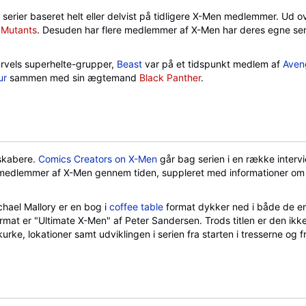
e serier baseret helt eller delvist på tidligere X-Men medlemmer. Ud 
Mutants
. Desuden har flere medlemmer af X-Men har deres egne serie
rvels superhelte-grupper,
Beast
var på et tidspunkt medlem af
Aven
ur
sammen med sin ægtemand
Black Panther
.
skabere.
Comics Creators on X-Men
går bag serien i en række interv
medlemmer af X-Men gennem tiden, suppleret med informationer om 
chael Mallory er en bog i
coffee table
format dykker ned i både de en
format er "Ultimate X-Men" af Peter Sandersen. Trods titlen er den ikke
ke, lokationer samt udviklingen i serien fra starten i tresserne og fr