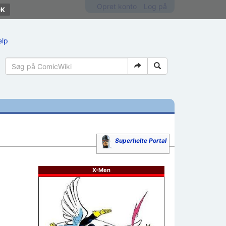
Opret konto
Log på
ælp
Superhelte Portal
X-Men