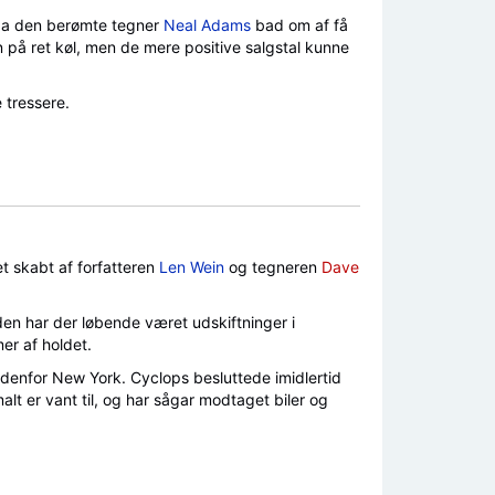
t da den berømte tegner
Neal Adams
bad om af få
en på ret køl, men de mere positive salgstal kunne
 tressere.
et skabt af forfatteren
Len Wein
og tegneren
Dave
iden har der løbende været udskiftninger i
er af holdet.
denfor New York. Cyclops besluttede imidlertid
lt er vant til, og har sågar modtaget biler og