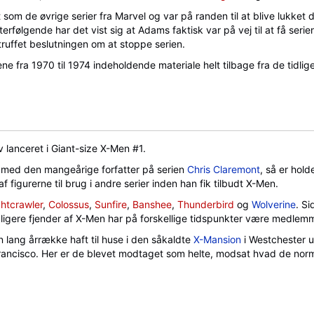
som de øvrige serier fra Marvel og var på randen til at blive lukke
erfølgende har det vist sig at Adams faktisk var på vej til at få seri
truffet beslutningen om at stoppe serien.
 fra 1970 til 1974 indeholdende materiale helt tilbage fra de tidlige
 lanceret i Giant-size X-Men #1.
 med den mangeårige forfatter på serien
Chris Claremont
, så er hold
 figurerne til brug i andre serier inden han fik tilbudt X-Men.
htcrawler
,
Colossus
,
Sunfire
,
Banshee
,
Thunderbird
og
Wolverine
. S
ere fjender af X-Men har på forskellige tidspunkter være medlemm
 lang årrække haft til huse i den såkaldte
X-Mansion
i Westchester u
 Francisco. Her er de blevet modtaget som helte, modsat hvad de norma