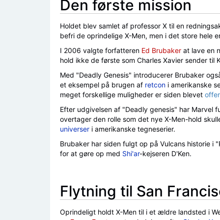
Den første mission
Holdet blev samlet af professor X til en redningsak
befri de oprindelige X-Men, men i det store hele e
I 2006 valgte forfatteren
Ed Brubaker
at lave en n
hold ikke de første som Charles Xavier sender til
Med "Deadly Genesis" introducerer Brubaker også e
et eksempel på brugen af
retcon
i amerikanske ser
meget forskellige muligheder er siden blevet
offen
Efter udgivelsen af "Deadly genesis" har Marvel f
overtager den rolle som det nye X-Men-hold skull
universer
i amerikanske tegneserier.
Brubaker har siden fulgt op på Vulcans historie i
for at gøre op med
Shi'ar
-kejseren D'Ken.
Flytning til San Franci
Oprindeligt holdt X-Men til i et ældre landsted i