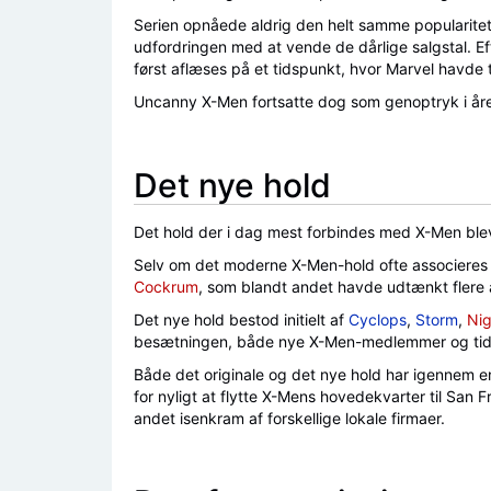
Serien opnåede aldrig den helt samme popularitet 
udfordringen med at vende de dårlige salgstal. Eft
først aflæses på et tidspunkt, hvor Marvel havde 
Uncanny X-Men fortsatte dog som genoptryk i årene
Det nye hold
Det hold der i dag mest forbindes med X-Men blev
Selv om det moderne X-Men-hold ofte associeres
Cockrum
, som blandt andet havde udtænkt flere af
Det nye hold bestod initielt af
Cyclops
,
Storm
,
Nig
besætningen, både nye X-Men-medlemmer og tidlig
Både det originale og det nye hold har igennem en
for nyligt at flytte X-Mens hovedekvarter til San
andet isenkram af forskellige lokale firmaer.