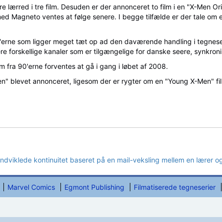
tore lærred i tre film. Desuden er der annonceret to film i en "X-Men O
 med Magneto ventes at følge senere. I begge tilfælde er der tale om en
0'erne som ligger meget tæt op ad den daværende handling i tegnese
ere forskellige kanaler som er tilgængelige for danske seere, synkron
 fra 90'erne forventes at gå i gang i løbet af 2008.
en" blevet annonceret, ligesom der er rygter om en "Young X-Men" fi
dviklede kontinuitet baseret på en mail-veksling mellem en lærer og 
Marvel Comics
Egmont Publishing
Filmatiserede tegneserier