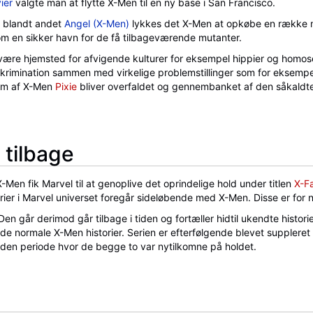
ier
valgte man at flytte X-Men til en ny base i San Francisco.
, blandt andet
Angel (X-Men)
lykkes det X-Men at opkøbe en række mi
m en sikker havn for de få tilbageværende mutanter.
at være hjemsted for afvigende kulturer for eksempel hippier og homo
imination sammen med virkelige problemstillinger som for eksempel
lem af X-Men
Pixie
bliver overfaldet og gennembanket af den såkaldte He
 tilbage
en fik Marvel til at genoplive det oprindelige hold under titlen
X-F
orier i Marvel universet foregår sideløbende med X-Men. Disse er for n
Den går derimod går tilbage i tiden og fortæller hidtil ukendte histor
d de normale X-Men historier. Serien er efterfølgende blevet suppler
ra den periode hvor de begge to var nytilkomne på holdet.