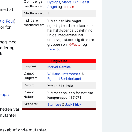
Oprindelige
Cyclops
,
Marvel Girl
,
Beast
,
medlemmer:
Angel
og
Iceman
 med at
Medlemmer:
?
r
Tidligere
tic Four
),
X-Men har ikke noget
medlemmer:
egentligt medlemsskab, men
or for
har haft løbende udskiftning.
En del medlemmer har
undervejs sluttet sig til andre
orsøg med
grupper som
X-Factor
og
erier og
Excalibur
sk
Udgivelse
Udgiver:
Marvel Comics
Dansk
Williams
,
Interpresse
&
udgiver:
Egmont Serieforlaget
Debut:
X-Men #1 (1963)
Dansk
X-Mændene, den fantastiske
lops
,
debut:
kampgruppe #1 (1973)
Skabere:
Stan Lee
&
Jack Kirby
gheden var
mutanter
rskab af onde mutanter.